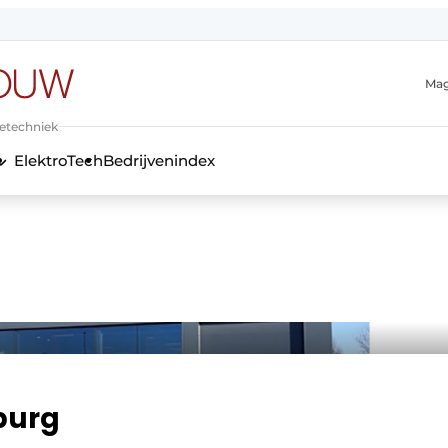
Mag
ietechniek
ElektroTech
Bedrijvenindex
anmelding
mburg