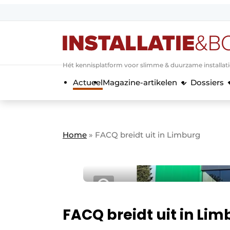
Aanmelden
Algemene voorwaarden
Hét kennisplatform voor slimme & duurzame installat
Banner overzicht
Actueel
Magazine-artikelen
Dossiers
Bedrijven
Aanmelden
Bedankt voor de a
Bedrijven
Contact
Home
»
FACQ breidt uit in Limburg
Evenement aanmelden
Home
Meest gelezen
Nieuwsbrief
Podcasts
FACQ breidt uit in Li
Privacy / Cookie statement