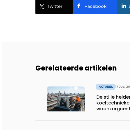
Twitter
Facebook
Gerelateerde artikelen
ACTUEEL
17 JULI 2
De stille helde
koeltechnieke
woonzorgcentr
productiebedr