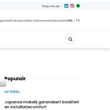
Volg ons op
•
azines
Podcasts
Video’s
Adverteren
Nieuwsbrief
NL
FR
Populair
ACTUEEL
Japanse makelij garandeert kwaliteit
en installatiecomfort