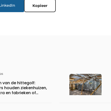
LinkedIn
Kopieer
026
n van de hittegolf:
rs houden ziekenhuizen,
a en fabrieken of
ijven draaiende