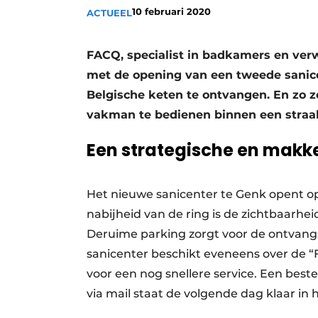
10 februari 2020
ACTUEEL
Vacature aanmelden
Vacatures
FACQ, specialist in badkamers en ver
Video’s
met de opening van een tweede sanice
Belgische keten te ontvangen. En zo 
vakman te bedienen binnen een straal
Een strategische en makkel
Het nieuwe sanicenter te Genk opent op
nabijheid van de ring is de zichtbaarh
Deruime parking zorgt voor de ontvangst
sanicenter beschikt eveneens over de “
voor een nog snellere service. Een bestel
via mail staat de volgende dag klaar in