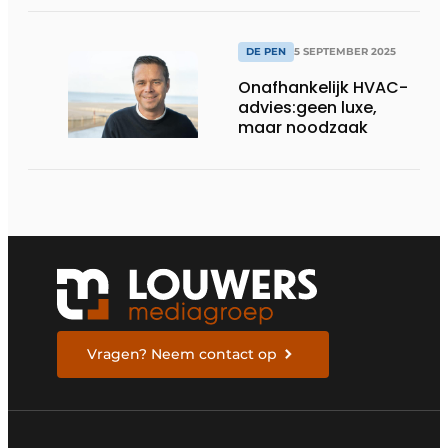
grenzen van de
klassieke technieken
heen
DE PEN
5 SEPTEMBER 2025
Onafhankelijk HVAC-
advies:geen luxe,
maar noodzaak
Vragen? Neem contact op