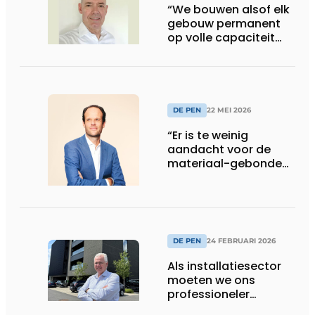
“We bouwen alsof elk
gebouw permanent
op volle capaciteit
draait – dat moet
anders”
DE PEN
22 MEI 2026
“Er is te weinig
aandacht voor de
materiaal-gebonden
impact van
gebouwinstallaties”
DE PEN
24 FEBRUARI 2026
Als installatiesector
moeten we ons
professioneler
organiseren, over de