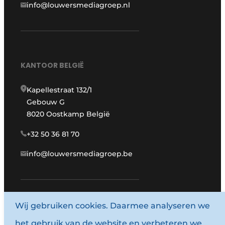
info@louwersmediagroep.nl
KANTOOR BELGIË
Kapellestraat 132/1
Gebouw G
8020 Oostkamp België
+32 50 36 81 70
info@louwersmediagroep.be
Wij gebruiken cookies. Daarmee analyseren we
www.louwersmediagroep.com
het gebruik van de website en verbeteren we
© 1987 - 2026 Louwersmediagroep.