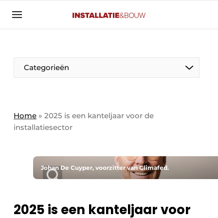
Aanmelden
Algemene voorwaarden
Banner overzicht
Categorieën
Bedrijven
Aanmelden
Bedankt voor de aanmelding
Bedrijven
Contact
Home
»
2025 is een kanteljaar voor de
installatiesector
Evenement aanmelden
Algemeen
Home
Panelgesprek
Meest gelezen
Johan De Cuyper, voorzitter van Climafed.
Nieuwsbrief
Solar
Podcasts
2025 is een kanteljaar voor
HVAC
Privacy / Cookie statement