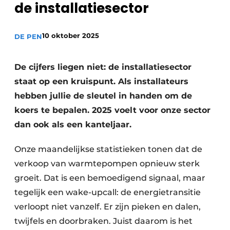
de installatiesector
Sanitair
Vacature aanmelden
Vacatures
10 oktober 2025
DE PEN
Video’s
Binnenklimaat
De cijfers liegen niet: de installatiesector
staat op een kruispunt. Als installateurs
Brandbeveiliging
hebben jullie de sleutel in handen om de
Ventilatie
koers te bepalen. 2025 voelt voor onze sector
dan ook als een kanteljaar.
Warmtepompen
Onze maandelijkse statistieken tonen dat de
verkoop van warmtepompen opnieuw sterk
groeit. Dat is een bemoedigend signaal, maar
tegelijk een wake-upcall: de energietransitie
verloopt niet vanzelf. Er zijn pieken en dalen,
twijfels en doorbraken. Juist daarom is het