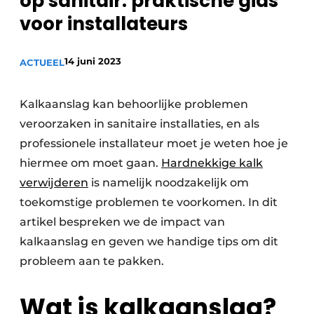
op sanitair: praktische gids
Sanitair
Vacature aanmelden
voor installateurs
Vacatures
14 juni 2023
ACTUEEL
Video’s
Binnenklimaat
Kalkaanslag kan behoorlijke problemen
Brandbeveiliging
veroorzaken in sanitaire installaties, en als
professionele installateur moet je weten hoe je
Ventilatie
hiermee om moet gaan.
Hardnekkige kalk
Warmtepompen
verwijderen
is namelijk noodzakelijk om
toekomstige problemen te voorkomen. In dit
artikel bespreken we de impact van
kalkaanslag en geven we handige tips om dit
probleem aan te pakken.
Wat is kalkaanslag?