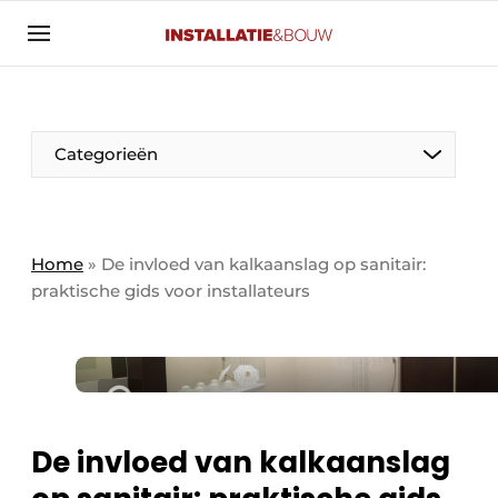
Aanmelden
Algemene voorwaarden
Banner overzicht
Categorieën
Bedrijven
Aanmelden
Bedankt voor de aanmelding
Bedrijven
Contact
Home
»
De invloed van kalkaanslag op sanitair:
praktische gids voor installateurs
Evenement aanmelden
Algemeen
Home
Panelgesprek
Meest gelezen
Nieuwsbrief
Solar
Podcasts
De invloed van kalkaanslag
HVAC
Privacy / Cookie statement