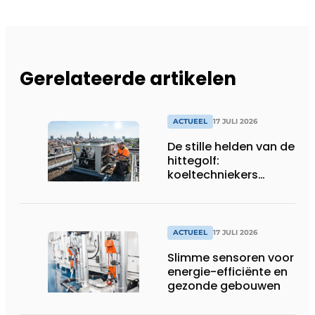
Gerelateerde artikelen
ACTUEEL
17 JULI 2026
De stille helden van de
hittegolf:
koeltechniekers
houden ziekenhuizen,
woonzorgcentra en
fabrieken of
productiebedrijven
ACTUEEL
17 JULI 2026
draaiende
Slimme sensoren voor
energie-efficiënte en
gezonde gebouwen