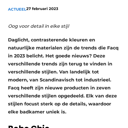
Sanitair
Vacature aanmelden
27 februari 2023
ACTUEEL
Vacatures
Video’s
Oog voor detail in elke stijl
Binnenklimaat
Daglicht, contrasterende kleuren en
Brandbeveiliging
natuurlijke materialen zijn de trends die Facq
in 2023 belicht. Het goede nieuws? Deze
Ventilatie
verschillende trends zijn terug te vinden in
verschillende stijlen. Van landelijk tot
Warmtepompen
modern, van Scandinavisch tot industrieel.
Facq heeft zijn nieuwe producten in zeven
verschillende stijlen opgedeeld. Elk van deze
stijlen focust sterk op de details, waardoor
elke badkamer uniek is.