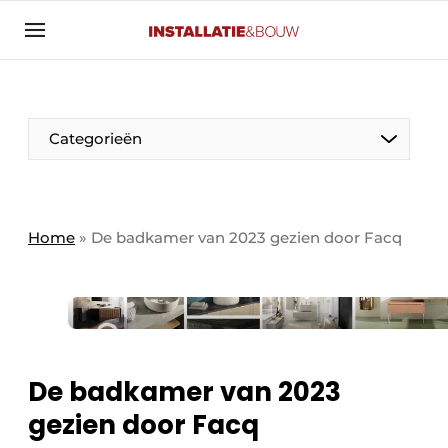
Aanmelden
Algemene voorwaarden
Banner overzicht
Categorieën
Bedrijven
Aanmelden
Bedankt voor de aanmelding
Bedrijven
Contact
Home
»
De badkamer van 2023 gezien door Facq
Evenement aanmelden
Algemeen
Home
Panelgesprek
Meest gelezen
Nieuwsbrief
Solar
De badkamer van 2023
Podcasts
gezien door Facq
HVAC
Privacy / Cookie statement