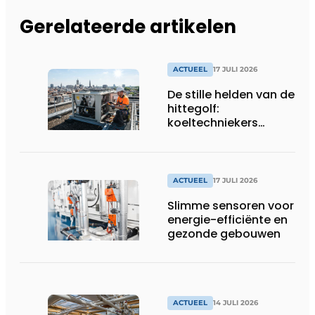
Gerelateerde artikelen
ACTUEEL
17 JULI 2026
De stille helden van de
hittegolf:
koeltechniekers
houden ziekenhuizen,
woonzorgcentra en
fabrieken of
productiebedrijven
ACTUEEL
17 JULI 2026
draaiende
Slimme sensoren voor
energie-efficiënte en
gezonde gebouwen
ACTUEEL
14 JULI 2026