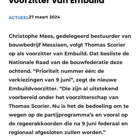
voorzitter van Embuild
Sanitair
Vacature aanmelden
27 maart 2024
Vacatures
ACTUEEL
Video’s
Christophe Maes, gedelegeerd bestuurder van
Binnenklimaat
bouwbedrijf Messiaen, volgt Thomas Scorier
Brandbeveiliging
op als voorzitter van Embuild. Dat besliste de
Nationale Raad van de bouwfederatie deze
Ventilatie
ochtend. “Prioriteit nummer één: de
Warmtepompen
verkiezingen van 9 juni”, zegt de nieuwe
Embuildvoorzitter. “Die zijn al uitstekend
voorbereid onder het voorzitterschap van
Thomas Scorier. Nu is het de bedoeling om te
wegen op de partijprogramma’s en vooral op
de regeerakkoorden die na 9 juni federaal en
regionaal afgesloten zullen worden.”