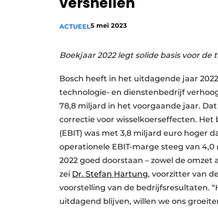
versnellen
Vacature aanmelden
5 mei 2023
ACTUEEL
Vacatures
Video’s
Boekjaar 2022 legt solide basis voor de
Bosch heeft in het uitdagende jaar 2022 
technologie- en dienstenbedrijf verhoog
78,8 miljard in het voorgaande jaar. Dat 
correctie voor wisselkoerseffecten. Het 
(EBIT) was met 3,8 miljard euro hoger da
operationele EBIT-marge steeg van 4,0
2022 goed doorstaan – zowel de omzet 
zei
Dr. Stefan Hartung
, voorzitter van 
voorstelling van de bedrijfsresultaten
uitdagend blijven, willen we ons groeit