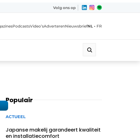
Volg ons op
•
azines
Podcasts
Video’s
Adverteren
Nieuwsbrief
NL
FR
Populair
ACTUEEL
Japanse makelij garandeert kwaliteit
en installatiecomfort