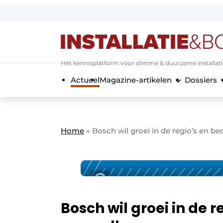
Aanmelden
Algemene voorwaarden
Hét kennisplatform voor slimme & duurzame installat
Banner overzicht
Actueel
Magazine-artikelen
Dossiers
Bedrijven
Aanmelden
Bedankt voor de a
Bedrijven
Contact
Home
»
Bosch wil groei in de regio’s en be
Evenement aanmelden
Home
Meest gelezen
Nieuwsbrief
Podcasts
Bosch wil groei in de r
Privacy / Cookie statement