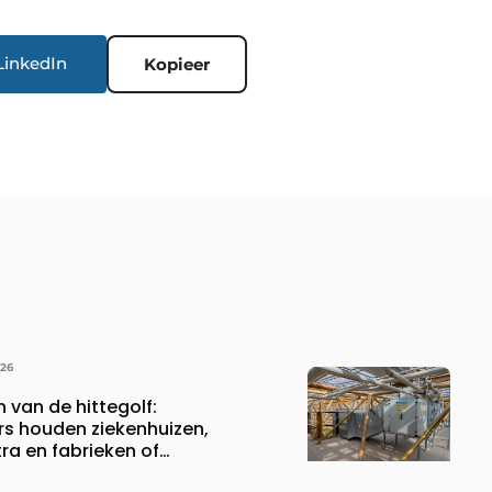
LinkedIn
Kopieer
026
n van de hittegolf:
rs houden ziekenhuizen,
a en fabrieken of
ijven draaiende