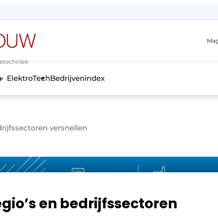
Mag
ietechniek
ElektroTech
Bedrijvenindex
anmelding
drijfssectoren versnellen
egio’s en bedrijfssectoren