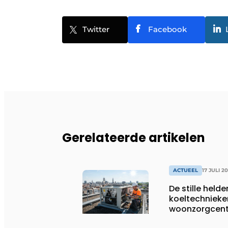
Twitter
Facebook
Gerelateerde artikelen
ACTUEEL
17 JULI 2
De stille helde
koeltechnieke
woonzorgcentr
productiebedr