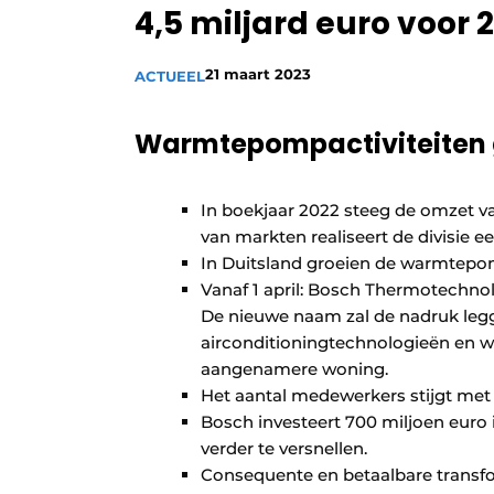
4,5 miljard euro voor 
Vacature aanmelden
Vacatures
21 maart 2023
ACTUEEL
Video’s
Warmtepompactiviteiten 
In boekjaar 2022 steeg de omzet v
van markten realiseert de divisie e
In Duitsland groeien de warmtepomp
Vanaf 1 april: Bosch Thermotechn
De nieuwe naam zal de nadruk le
airconditioningtechnologieën en w
aangenamere woning.
Het aantal medewerkers stijgt met 
Bosch investeert 700 miljoen euro
verder te versnellen.
Consequente en betaalbare transf