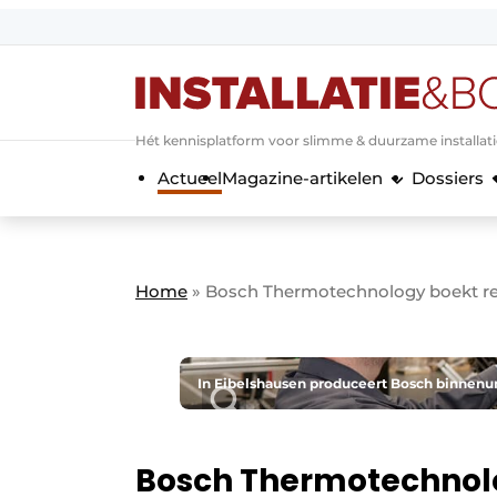
Aanmelden
Algemene voorwaarden
Hét kennisplatform voor slimme & duurzame installat
Banner overzicht
Actueel
Magazine-artikelen
Dossiers
Bedrijven
Aanmelden
Bedankt voor de a
Bedrijven
Contact
Home
»
Bosch Thermotechnology boekt rec
Evenement aanmelden
Home
Meest gelezen
In Eibelshausen produceert Bosch binnenu
Nieuwsbrief
Podcasts
Bosch Thermotechnol
Privacy / Cookie statement