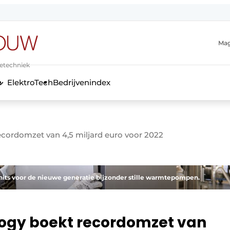
Mag
ietechniek
ElektroTech
Bedrijvenindex
anmelding
ordomzet van 4,5 miljard euro voor 2022
nits voor de nieuwe generatie bijzonder stille warmtepompen.
ogy boekt recordomzet van