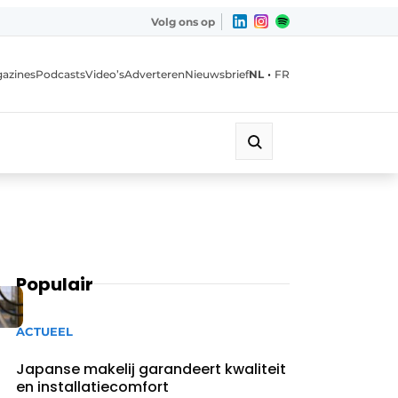
Volg ons op
•
azines
Podcasts
Video’s
Adverteren
Nieuwsbrief
NL
FR
Populair
ACTUEEL
Japanse makelij garandeert kwaliteit
en installatiecomfort