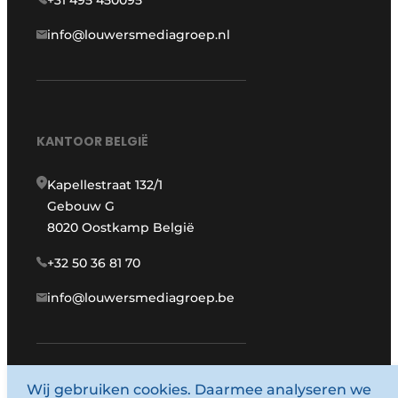
+31 495 450095
info@louwersmediagroep.nl
KANTOOR BELGIË
Kapellestraat 132/1
Gebouw G
8020 Oostkamp België
+32 50 36 81 70
info@louwersmediagroep.be
www.louwersmediagroep.com
Wij gebruiken cookies. Daarmee analyseren we