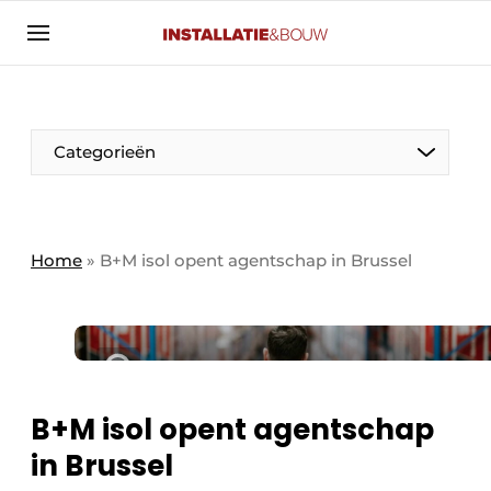
Aanmelden
Algemene voorwaarden
Banner overzicht
Categorieën
Bedrijven
Aanmelden
Bedankt voor de aanmelding
Bedrijven
Contact
Home
»
B+M isol opent agentschap in Brussel
Evenement aanmelden
Algemeen
Home
Panelgesprek
Meest gelezen
Nieuwsbrief
Solar
B+M isol opent agentschap
Podcasts
in Brussel
HVAC
Privacy / Cookie statement