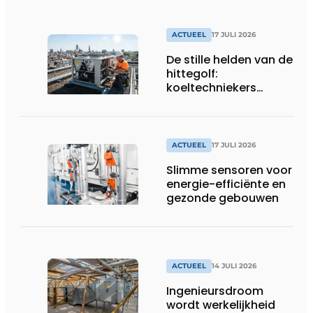
ACTUEEL
17 JULI 2026
De stille helden van de
hittegolf:
koeltechniekers
houden ziekenhuizen,
woonzorgcentra en
fabrieken of
productiebedrijven
ACTUEEL
17 JULI 2026
draaiende
Slimme sensoren voor
energie-efficiënte en
gezonde gebouwen
ACTUEEL
14 JULI 2026
Ingenieursdroom
wordt werkelijkheid