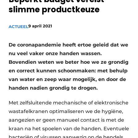
Sanitair
slimme productkeuze
Vacature aanmelden
Vacatures
9 april 2021
ACTUEEL
Video’s
Binnenklimaat
De coronapandemie heeft ertoe geleid dat we
Brandbeveiliging
nu veel vaker onze handen wassen.
Bovendien weten we beter hoe we ze grondig
Ventilatie
en correct kunnen schoonmaken: met behulp
Warmtepompen
van water en zeep waar mogelijk, en door de
handen nadien grondig te drogen.
Met zelfsluitende mechanische of elektronische
wastafelkranen optimaliseren we de hygiëne,
aangezien er geen manueel contact is met de
kraan na het spoelen van de handen. Eventuele
bacteriën of virussen aanwezig op de hendels