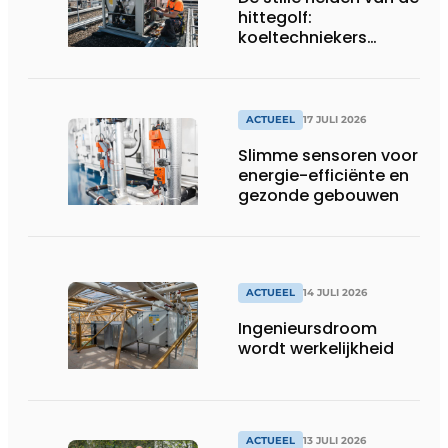
hittegolf:
koeltechniekers
houden ziekenhuizen,
woonzorgcentra en
fabrieken of
productiebedrijven
ACTUEEL
17 JULI 2026
draaiende
Slimme sensoren voor
energie-efficiënte en
gezonde gebouwen
ACTUEEL
14 JULI 2026
Ingenieursdroom
wordt werkelijkheid
ACTUEEL
13 JULI 2026