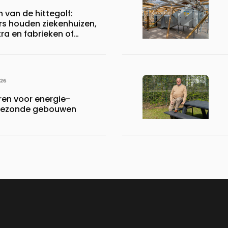
n van de hittegolf:
rs houden ziekenhuizen,
a en fabrieken of
ijven draaiende
026
en voor energie-
n gezonde gebouwen