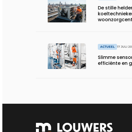
De stille helde
koeltechnieke
woonzorgcentr
productiebedr
ACTUEEL
17 JULI 2
Slimme sensor
efficiënte e