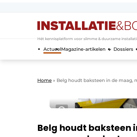
Aanmelden
Algemene voorwaarden
Hét kennisplatform voor slimme & duurzame installat
Banner overzicht
Actueel
Magazine-artikelen
Dossiers
Bedrijven
Aanmelden
Bedankt voor de a
Bedrijven
Contact
Home
»
Belg houdt baksteen in de maag,
Evenement aanmelden
Home
Meest gelezen
Nieuwsbrief
Podcasts
Belg houdt baksteen 
Privacy / Cookie statement