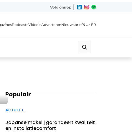
Volg ons op
•
azines
Podcasts
Video’s
Adverteren
Nieuwsbrief
NL
FR
Populair
ACTUEEL
Japanse makelij garandeert kwaliteit
en installatiecomfort