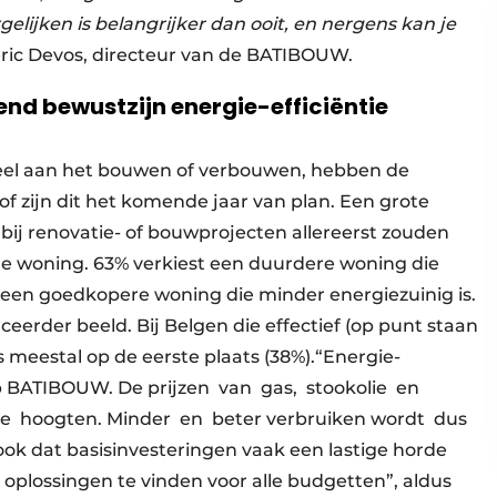
elijken is belangrijker dan ooit, en nergens kan je
déric Devos, directeur van de BATIBOUW.
jgend bewustzijn energie-efficiëntie
teel aan het bouwen of verbouwen, hebben de
f zijn dit het komende jaar van plan. Een grote
bij renovatie- of bouwprojecten allereerst zouden
de woning. 63% verkiest een duurdere woning die
 een goedkopere woning die minder energiezuinig is.
eerder beeld. Bij Belgen die effectief (op punt staan
 meestal op de eerste plaats (38%).“Energie-
BATIBOUW. De prijzen ​ van ​ gas, ​ stookolie ​ en ​
​ hoogten. Minder ​ en ​ beter verbruiken wordt ​ dus ​
 ook dat basisinvesteringen vaak een lastige horde
plossingen te vinden voor alle budgetten”, aldus