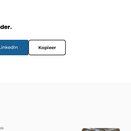
rder.
LinkedIn
Kopieer
026