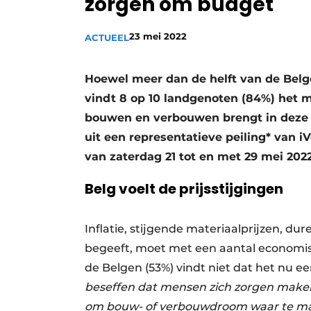
zorgen om budget
Vacature aanmelden
23 mei 2022
ACTUEEL
Vacatures
Video’s
Hoewel meer dan de helft van de Belg
vindt 8 op 10 landgenoten (84%) het
bouwen en verbouwen brengt in deze t
uit een representatieve peiling* van 
van zaterdag 21 tot en met 29 mei 2022
Belg voelt de prijsstijgingen
Inflatie, stijgende materiaalprijzen, d
begeeft, moet met een aantal economis
de Belgen (53%) vindt niet dat het nu
beseffen dat mensen zich zorgen make
om bouw- of verbouwdroom waar te mak