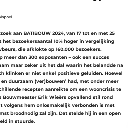
olspoel
ezoek aan BATIBOUW 2024, van 17 tot en met 25
t het bezoekersaantal 10% hoger in vergelijking
beurs, die afklokte op 160.000 bezoekers.
op meer dan 300 exposanten – ook een succes
zaam maar zeker uit het dal waarin het belandde na
 klinken er niet enkel positieve geluiden. Hoewel
n en duurzaam (ver)bouwen’ had, met onder meer
illende recepten aanreikte om een wooncrisis te
s Bouwmeester Erik Wieërs opvallend stil rond
at volgens hem onlosmakelijk verbonden is met
t broodnodig zal zijn. Dat stelde hij in een open
eld in stuurde.