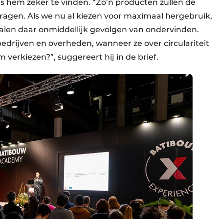
hem zeker te vinden. “Zo’n producten zullen de
ragen. Als we nu al kiezen voor maximaal hergebruik,
alen daar onmiddellijk gevolgen van ondervinden.
drijven en overheden, wanneer ze over circulariteit
verkiezen?”, suggereert hij in de brief.