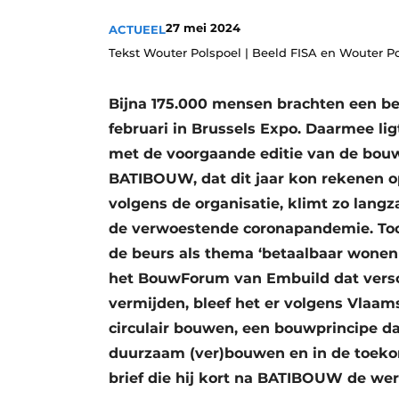
Vacature aanmelden
27 mei 2024
ACTUEEL
Vacatures
Tekst Wouter Polspoel | Beeld FISA en Wouter P
Video’s
Bijna 175.000 mensen brachten een b
februari in Brussels Expo. Daarmee lig
met de voorgaande editie van de bouw
BATIBOUW, dat dit jaar kon rekenen 
volgens de organisatie, klimt zo lang
de verwoestende coronapandemie. Toch
de beurs als thema ‘betaalbaar wone
het BouwForum van Embuild dat versch
vermijden, bleef het er volgens Vlaam
circulair bouwen, een bouwprincipe d
duurzaam (ver)bouwen en in de toekoms
brief die hij kort na BATIBOUW de wer