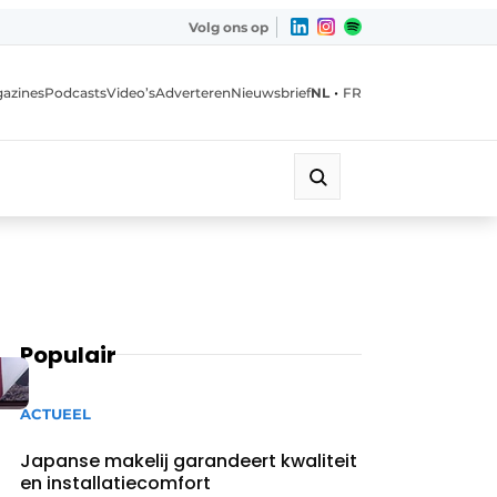
Volg ons op
•
azines
Podcasts
Video’s
Adverteren
Nieuwsbrief
NL
FR
Populair
ACTUEEL
Japanse makelij garandeert kwaliteit
en installatiecomfort