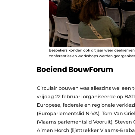
Bezoekers konden ook dit jaar weer deelnem
conferenties en workshops werden georganisee
Boeiend BouwForum
Circulair bouwen was alleszins wel een
vrijdag 22 februari organiseerde op BA
Europese, federale en regionale verkiez
(Europarlementslid N-VA), Tom Van Grie
(Vlaams parlementslid Vooruit), Steven
Aimen Horch (lijsttrekker Vlaams-Brab