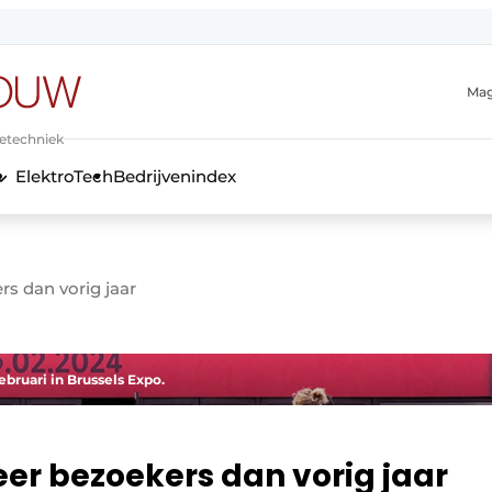
Mag
ietechniek
ElektroTech
Bedrijvenindex
anmelding
s dan vorig jaar
bruari in Brussels Expo.
er bezoekers dan vorig jaar