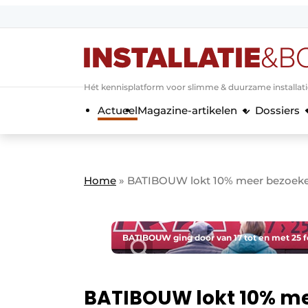
Aanmelden
Algemene voorwaarden
Hét kennisplatform voor slimme & duurzame installat
Banner overzicht
Actueel
Magazine-artikelen
Dossiers
Bedrijven
Aanmelden
Bedankt voor de a
Bedrijven
Contact
Home
»
BATIBOUW lokt 10% meer bezoeker
Evenement aanmelden
Home
Meest gelezen
BATIBOUW ging door van 17 tot en met 25 fe
Nieuwsbrief
Podcasts
BATIBOUW lokt 10% me
Privacy / Cookie statement