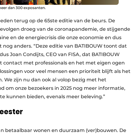
meer dan 300 exposanten.
eden terug op de 65ste editie van de beurs. De
gevolgen droeg van de corona­pandemie, de stijgende
aïne en de energiecrisis die onze economie en dus
at nog anders. “Deze editie van BATIBOUW toont dat
aldus Joan Condijts, CEO van FISA, dat BATIBOUW
ct contact met professionals en het met eigen ogen
ossingen voor veel mensen een prioriteit blijft als het
. We zijn nu dan ook al volop bezig met het
od om onze bezoekers in 2025 nog meer informatie,
te kunnen bieden, evenals meer beleving.”
eester
 van betaalbaar wonen en duurzaam (ver)bouwen. De