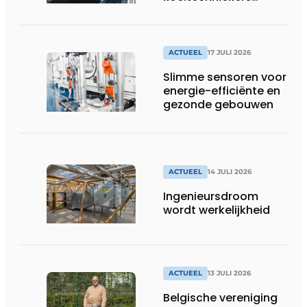
houden ziekenhuizen,
woonzorgcentra en
fabrieken of
productiebedrijven
ACTUEEL
17 JULI 2026
draaiende
Slimme sensoren voor
energie-efficiënte en
gezonde gebouwen
ACTUEEL
14 JULI 2026
Ingenieursdroom
wordt werkelijkheid
ACTUEEL
13 JULI 2026
Belgische vereniging