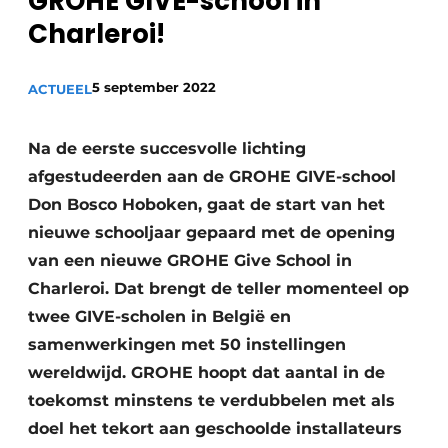
GROHE GIVE-school in
Sanitair
Vacature aanmelden
Charleroi!
Vacatures
5 september 2022
ACTUEEL
Video’s
Binnenklimaat
Na de eerste succesvolle lichting
Brandbeveiliging
afgestudeerden aan de GROHE GIVE-school
Don Bosco Hoboken, gaat de start van het
Ventilatie
nieuwe schooljaar gepaard met de opening
Warmtepompen
van een nieuwe GROHE Give School in
Charleroi. Dat brengt de teller momenteel op
twee GIVE-scholen in België en
samenwerkingen met 50 instellingen
wereldwijd. GROHE hoopt dat aantal in de
toekomst minstens te verdubbelen met als
doel het tekort aan geschoolde installateurs