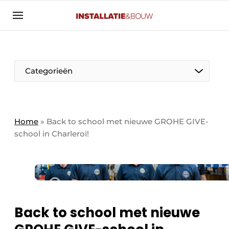
Aanmelden
Algemene voorwaarden
Banner overzicht
Categorieën
Bedrijven
Aanmelden
Bedankt voor de aanmelding
Bedrijven
Contact
Home
»
Back to school met nieuwe GROHE GIVE-
school in Charleroi!
Evenement aanmelden
Algemeen
Home
Panelgesprek
Meest gelezen
Nieuwsbrief
Solar
Podcasts
Back to school met nieuwe
HVAC
Privacy / Cookie statement