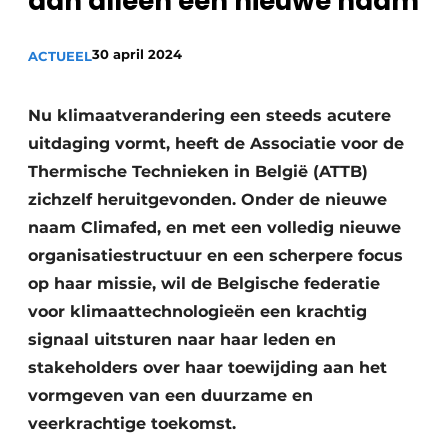
dan alleen een nieuwe naam
Sanitair
Vacature aanmelden
30 april 2024
Vacatures
ACTUEEL
Video’s
Nu klimaatverandering een steeds acutere
Binnenklimaat
uitdaging vormt, heeft de Associatie voor de
Brandbeveiliging
Thermische Technieken in België (ATTB)
zichzelf heruitgevonden. Onder de nieuwe
Ventilatie
naam Climafed, en met een volledig nieuwe
Warmtepompen
organisatiestructuur en een scherpere focus
op haar missie, wil de Belgische federatie
voor klimaattechnologieën een krachtig
signaal uitsturen naar haar leden en
stakeholders over haar toewijding aan het
vormgeven van een duurzame en
veerkrachtige toekomst.