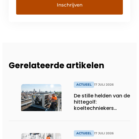
Gerelateerde artikelen
ACTUEEL
17 JULI 2026
De stille helden van de
hittegolf:
koeltechniekers
houden ziekenhuizen,
woonzorgcentra en
fabrieken of
productiebedrijven
ACTUEEL
17 JULI 2026