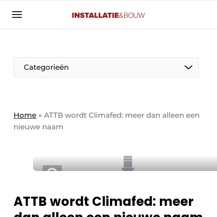
Aanmelden
Algemene voorwaarden
Banner overzicht
Categorieën
Bedrijven
Aanmelden
Bedankt voor de aanmelding
Bedrijven
Contact
Home
»
ATTB wordt Climafed: meer dan alleen een
nieuwe naam
Evenement aanmelden
Algemeen
Home
Panelgesprek
Meest gelezen
Nieuwsbrief
Solar
Podcasts
ATTB wordt Climafed: meer
HVAC
Privacy / Cookie statement