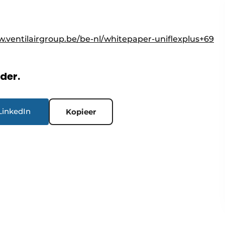
w.ventilairgroup.be/be-nl/whitepaper-uniflexplus+69
rder.
LinkedIn
Kopieer