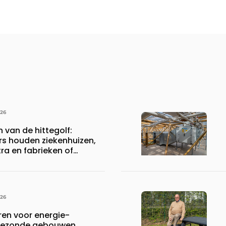
026
n van de hittegolf:
rs houden ziekenhuizen,
a en fabrieken of
ijven draaiende
026
en voor energie-
n gezonde gebouwen