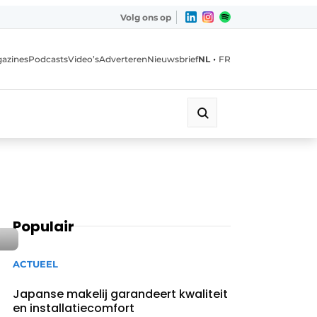
Volg ons op
•
azines
Podcasts
Video’s
Adverteren
Nieuwsbrief
NL
FR
Populair
ACTUEEL
Japanse makelij garandeert kwaliteit
en installatiecomfort