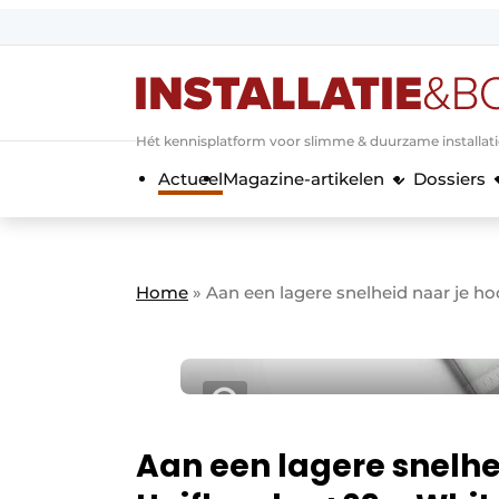
Aanmelden
Algemene voorwaarden
Hét kennisplatform voor slimme & duurzame installat
Banner overzicht
Actueel
Magazine-artikelen
Dossiers
Bedrijven
Aanmelden
Bedankt voor de a
Bedrijven
Contact
Home
»
Aan een lagere snelheid naar je h
Evenement aanmelden
Home
Meest gelezen
Nieuwsbrief
Podcasts
Aan een lagere snelhe
Privacy / Cookie statement