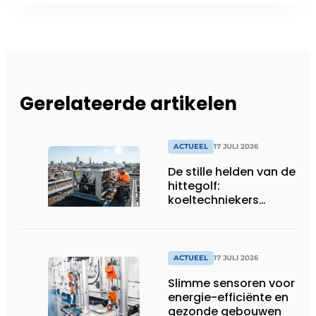
Gerelateerde artikelen
ACTUEEL
17 JULI 2026
De stille helden van de
hittegolf:
koeltechniekers
houden ziekenhuizen,
woonzorgcentra en
fabrieken of
productiebedrijven
ACTUEEL
17 JULI 2026
draaiende
Slimme sensoren voor
energie-efficiënte en
gezonde gebouwen