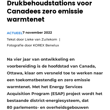
Drukbehoudstations voor
Sanitair
Vacature aanmelden
Canadees zero emissie
Vacatures
warmtenet
Video’s
Binnenklimaat
7 november 2022
ACTUEEL
Tekst door Lieke van Zuilekom
Brandbeveiliging
Fotografie door KOREX Benelux
Ventilatie
Na vier jaar van ontwikkeling en
Warmtepompen
voorbereiding is de hoofdstad van Canada,
Ottawa, klaar om versneld toe te werken naar
een toekomst­bestendig en zero emissie
warmtenet. Met het Energy Services
Acquisition Program (ESAP) project wordt het
bestaande district-energiesysteem, dat
80 parlements- en overheidsgebouwen