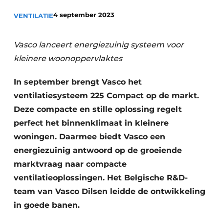
Sanitair
Vacature aanmelden
4 september 2023
VENTILATIE
Vacatures
Video’s
Vasco lanceert energiezuinig systeem voor
Binnenklimaat
kleinere woonoppervlaktes
Brandbeveiliging
In september brengt Vasco het
ventilatiesysteem 225 Compact op de markt.
Ventilatie
Deze compacte en stille oplossing regelt
perfect het binnenklimaat in kleinere
Warmtepompen
woningen. Daarmee biedt Vasco een
energiezuinig antwoord op de groeiende
marktvraag naar compacte
ventilatieoplossingen. Het Belgische R&D-
team van Vasco Dilsen leidde de ontwikkeling
in goede banen.