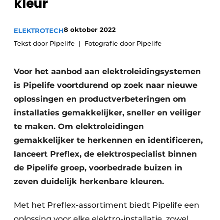
kleur
Sanitair
Vacature aanmelden
Vacatures
8 oktober 2022
ELEKTROTECH
Tekst door Pipelife
Fotografie door Pipelife
Video’s
Binnenklimaat
Voor het aanbod aan elektroleidingsystemen
Brandbeveiliging
is Pipelife voortdurend op zoek naar nieuwe
oplossingen en productverbeteringen om
Ventilatie
installaties gemakkelijker, sneller en veiliger
Warmtepompen
te maken. Om elektroleidingen
gemakkelijker te herkennen en identificeren,
lanceert Preflex, de elektro­specialist binnen
de Pipelife groep, voorbedrade buizen in
zeven duidelijk herkenbare kleuren.
Met het Preflex-assortiment biedt Pipelife een
oplossing voor elke elektro-installatie, zowel