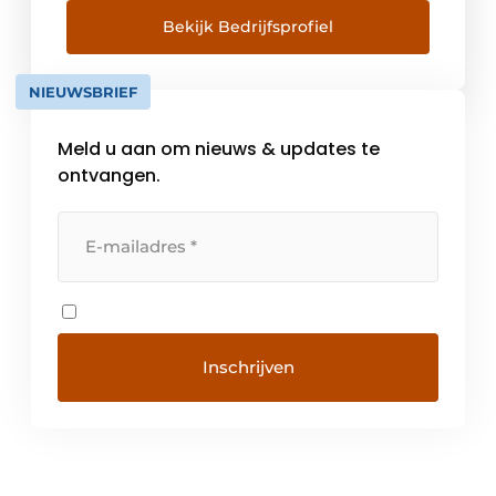
warmte en water. Je vindt er niet alleen
badkamers en wellnesstoestellen, maar ook
Bekijk Bedrijfsprofiel
keukens, energiezuinige
verwarmingsinstallaties en klimaatregeling.
NIEUWSBRIEF
Daarnaast biedt […]
Meld u aan om nieuws & updates te
ontvangen.