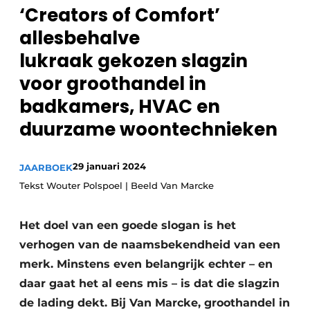
‘Creators of Comfort’
Sanitair
Vacature aanmelden
allesbehalve
Vacatures
lukraak gekozen slagzin
Video’s
voor groothandel in
Binnenklimaat
badkamers, HVAC en
Brandbeveiliging
duurzame woontechnieken
Ventilatie
29 januari 2024
JAARBOEK
Warmtepompen
Tekst Wouter Polspoel | Beeld Van Marcke
Het doel van een goede slogan is het
verhogen van de naamsbekendheid van een
merk. Minstens even belangrijk echter – en
daar gaat het al eens mis – is dat die slagzin
de lading dekt. Bij Van Marcke, groothandel in