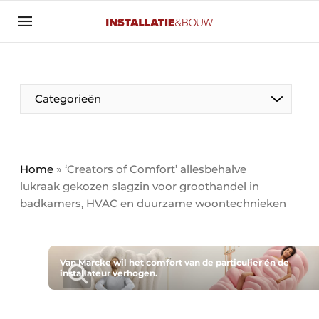
Aanmelden
Algemene voorwaarden
Banner overzicht
Categorieën
Bedrijven
Aanmelden
Bedankt voor de aanmelding
Bedrijven
Contact
Home
»
‘Creators of Comfort’ allesbehalve
lukraak gekozen slagzin voor groothandel in
Evenement aanmelden
badkamers, HVAC en duurzame woontechnieken
Algemeen
Home
Panelgesprek
Meest gelezen
Nieuwsbrief
Van Marcke wil het comfort van de particulier én de
Solar
installateur verhogen.
Podcasts
HVAC
Privacy / Cookie statement