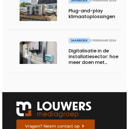
JAARBOEK
5 FEBRUARI 2024
Plug-and-play
klimaatoplossingen
JAARBOEK
2 FEBRUARI 2024
Digitalisatie in de
installatiesector: hoe
meer doen met
hetzelfde aantal
mensen?
Vragen? Neem contact op