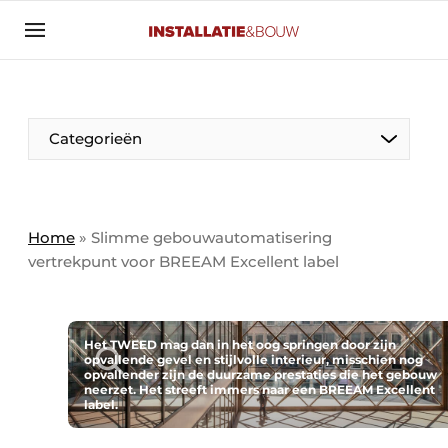
Aanmelden
Algemene voorwaarden
Banner overzicht
Categorieën
Bedrijven
Aanmelden
Bedankt voor de aanmelding
Bedrijven
Contact
Home
»
Slimme gebouwautomatisering
vertrekpunt voor BREEAM Excellent label
Evenement aanmelden
Algemeen
Home
Panelgesprek
Meest gelezen
Het TWEED mag dan in het oog springen door zijn
opvallende gevel en stijlvolle interieur, misschien nog
Nieuwsbrief
opvallender zijn de duurzame prestaties die het gebouw
Solar
neerzet. Het streeft immers naar een BREEAM Excellent
Podcasts
label.
HVAC
Privacy / Cookie statement