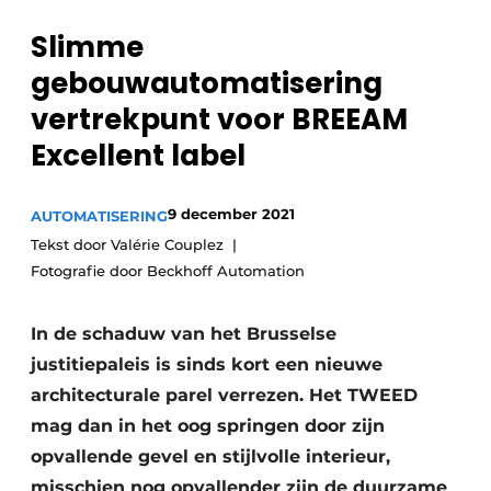
Sanitair
Vacature aanmelden
Slimme
Vacatures
gebouwautomatisering
Video’s
vertrekpunt voor BREEAM
Binnenklimaat
Excellent label
Brandbeveiliging
9 december 2021
AUTOMATISERING
Ventilatie
Tekst door Valérie Couplez
Fotografie door Beckhoff Automation
Warmtepompen
In de schaduw van het Brusselse
justitiepaleis is sinds kort een nieuwe
architecturale parel verrezen. Het TWEED
mag dan in het oog springen door zijn
opvallende gevel en stijlvolle interieur,
misschien nog opvallender zijn de duurzame