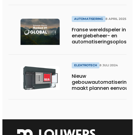
actuele productdata
AUTOMATISERING
8 APRIL 2025
Franse wereldspeler in
energiebeheer- en
automatiseringsoplossin
voor tweede keer meest
duurzame onderneming t
wereld
ELEKTROTECH
8 JULI 2024
Nieuw
gebouwautomatiserings
maakt plannen eenvoudi