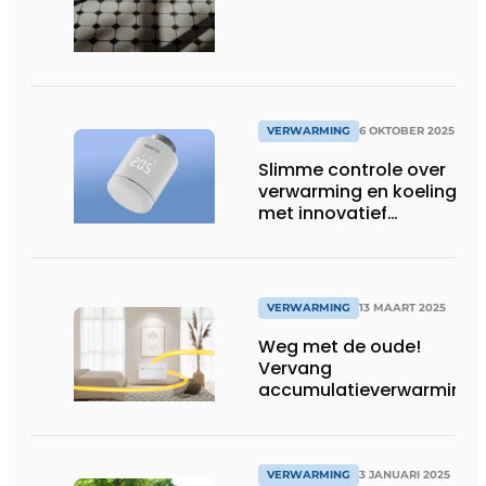
VERWARMING
6 OKTOBER 2025
Slimme controle over
verwarming en koeling
met innovatief
draadloos
communicatiesysteem
VERWARMING
13 MAART 2025
Weg met de oude!
Vervang
accumulatieverwarming
door moderne
elektrische verwarming
VERWARMING
3 JANUARI 2025