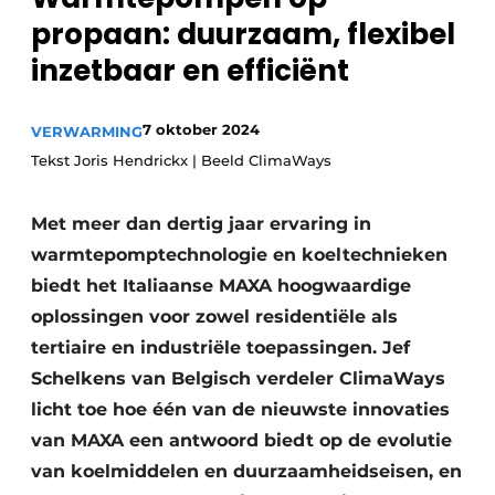
Sanitair
propaan: ­duurzaam, flexibel
Vacature aanmelden
inzetbaar en efficiënt
Vacatures
Video’s
Binnenklimaat
7 oktober 2024
VERWARMING
Tekst Joris Hendrickx | Beeld ClimaWays
Brandbeveiliging
Met meer dan dertig jaar ervaring in
Ventilatie
warmtepomptechnologie en koeltechnieken
Warmtepompen
biedt het Italiaanse MAXA hoogwaardige
oplossingen voor zowel residentiële als
tertiaire en industriële toepassingen. Jef
Schelkens van Belgisch verdeler ClimaWays
licht toe hoe één van de nieuwste innovaties
van MAXA een antwoord biedt op de evolutie
van koelmiddelen en duurzaamheidseisen, en