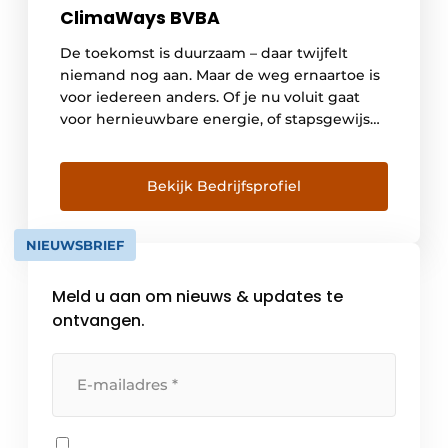
ClimaWays BVBA
De toekomst is duurzaam – daar twijfelt
niemand nog aan. Maar de weg ernaartoe is
voor iedereen anders. Of je nu voluit gaat
voor hernieuwbare energie, of stapsgewijs
renoveert: bij ClimaWays helpen we je om
de juiste keuze te maken met respect voor
de natuur én jouw budget. Waar staan wij
Bekijk Bedrijfsprofiel
voor Missie Gebouwen verwarmen […]
NIEUWSBRIEF
Meld u aan om nieuws & updates te
ontvangen.