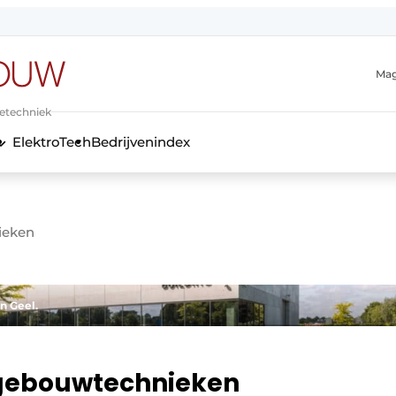
Mag
ietechniek
ElektroTech
Bedrijvenindex
anmelding
ieken
in Geel.
 gebouwtechnieken