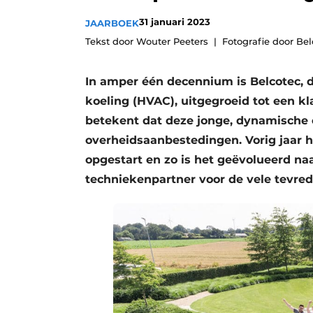
Vacature aanmelden
31 januari 2023
JAARBOEK
Vacatures
Tekst door Wouter Peeters
Fotografie door Be
Video’s
In amper één decennium is Belcotec, da
koeling (HVAC), uitgegroeid tot een kla
betekent dat deze jonge, dynamische
overheidsaanbestedingen. Vorig jaar hee
opgestart en zo is het geëvolueerd na
techniekenpartner voor de vele tevred