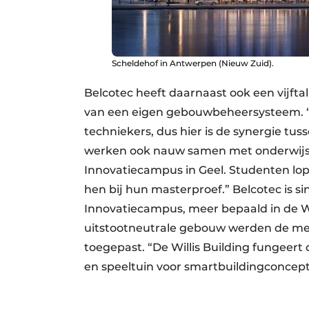
Scheldehof in Antwerpen (Nieuw Zuid).
Belcotec heeft daarnaast ook een vijfta
van een eigen gebouwbeheersysteem. “Da
techniekers, dus hier is de synergie tus
werken ook nauw samen met onderwijsi
Innovatiecampus in Geel. Studenten lo
hen bij hun masterproef.” Belcotec is s
Innovatiecampus, meer bepaald in de Will
uitstootneutrale gebouw werden de me
toegepast. “De Willis Building fungeert
en speeltuin voor smartbuildingconcept