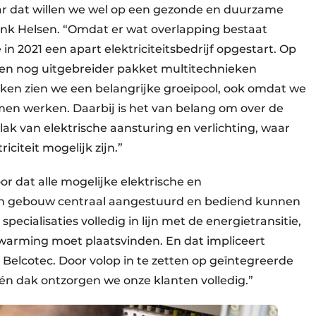
ar dat willen we wel op een gezonde en duurzame
ank Helsen. “Omdat er wat overlapping bestaat
in 2021 een apart elektriciteitsbedrijf opgestart. Op
en nog uitgebreider pakket multitechnieken
eken zien we een belangrijke groeipool, ook omdat we
n werken. Daarbij is het van belang om over de
lak van elektrische aansturing en verlichting, waar
citeit mogelijk zijn.”
r dat alle mogelijke elektrische en
een gebouw centraal aangestuurd en bediend kunnen
ecialisaties volledig in lijn met de energietransitie,
erwarming moet plaatsvinden. En dat impliceert
 Belcotec. Door volop in te zetten op geïntegreerde
én dak ontzorgen we onze klanten volledig.”