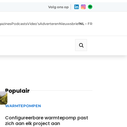
Volg ons op
•
azines
Podcasts
Video’s
Adverteren
Nieuwsbrief
NL
FR
Populair
WARMTEPOMPEN
Configureerbare warmtepomp past
zich aan elk project aan