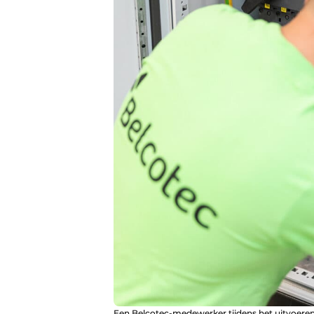
Een Belcotec-medewerker tijdens het uitvoeren 