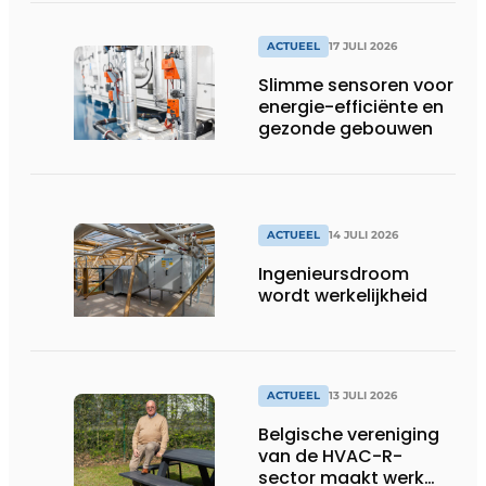
woonzorgcentra en
fabrieken of
productiebedrijven
ACTUEEL
17 JULI 2026
draaiende
Slimme sensoren voor
energie-efficiënte en
gezonde gebouwen
ACTUEEL
14 JULI 2026
Ingenieursdroom
wordt werkelijkheid
ACTUEEL
13 JULI 2026
Belgische vereniging
van de HVAC-R-
sector maakt werk