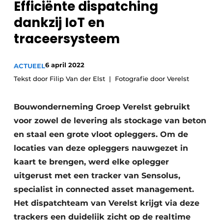
Efficiënte dispatching
Sanitair
Vacature aanmelden
dankzij IoT en
Vacatures
traceersysteem
Video’s
Binnenklimaat
6 april 2022
ACTUEEL
Tekst door Filip Van der Elst
Brandbeveiliging
Fotografie door Verelst
Ventilatie
Bouwonderneming Groep Verelst gebruikt
voor zowel de levering als stockage van beton
Warmtepompen
en staal een grote vloot opleggers. Om de
locaties van deze opleggers nauwgezet in
kaart te brengen, werd elke oplegger
uitgerust met een tracker van Sensolus,
specialist in connected asset management.
Het dispatchteam van Verelst krijgt via deze
trackers een duidelijk zicht op de realtime