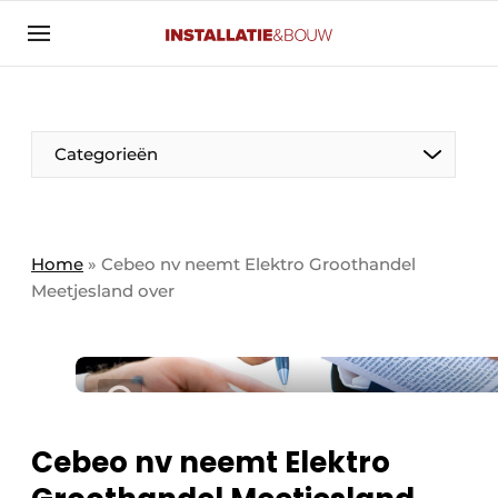
Aanmelden
Algemene voorwaarden
Banner overzicht
Categorieën
Bedrijven
Aanmelden
Bedankt voor de aanmelding
Bedrijven
Contact
Home
»
Cebeo nv neemt Elektro Groothandel
Meetjesland over
Evenement aanmelden
Algemeen
Home
Panelgesprek
Meest gelezen
Nieuwsbrief
Solar
Podcasts
Cebeo nv neemt Elektro
HVAC
Privacy / Cookie statement