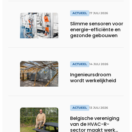
woonzorgcentra en
fabrieken of
productiebedrijven
ACTUEEL
17 JULI 2026
draaiende
Slimme sensoren voor
energie-efficiënte en
gezonde gebouwen
ACTUEEL
14 JULI 2026
Ingenieursdroom
wordt werkelijkheid
ACTUEEL
13 JULI 2026
Belgische vereniging
van de HVAC-R-
sector maakt werk