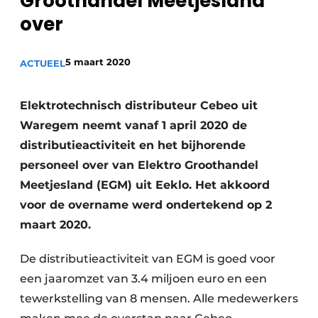
Groothandel Meetjesland
Sanitair
Vacature aanmelden
over
Vacatures
5 maart 2020
ACTUEEL
Video’s
Binnenklimaat
Elektrotechnisch distributeur Cebeo uit
Brandbeveiliging
Waregem neemt vanaf 1 april 2020 de
distributieactiviteit en het bijhorende
Ventilatie
personeel over van Elektro Groothandel
Warmtepompen
Meetjesland (EGM) uit Eeklo. Het akkoord
voor de overname werd ondertekend op 2
maart 2020.
De distributieactiviteit van EGM is goed voor
een jaaromzet van 3.4 miljoen euro en een
tewerkstelling van 8 mensen. Alle medewerkers