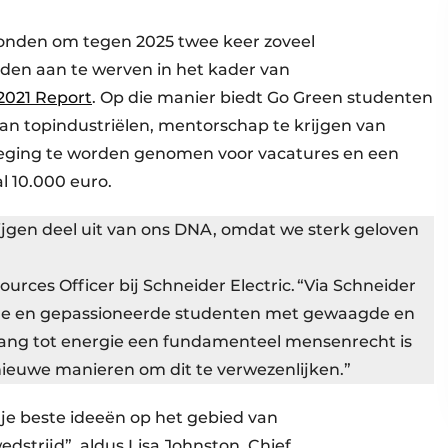
rbonden om tegen 2025 twee keer zoveel
rden aan te werven in het kader van
2021 Report
. Op die manier biedt Go Green studenten
aan topindustriëlen, mentorschap te krijgen van
weging te worden genomen voor vacatures en een
l 10.000 euro.
rijgen deel uit van ons DNA, omdat we sterk geloven
urces Officer bij Schneider Electric. “Via Schneider
ge en gepassioneerde studenten met gewaagde en
ang tot energie een fundamenteel mensenrecht is
nieuwe manieren om dit te verwezenlijken.”
r je beste ideeën op het gebied van
strijd”, aldus Lisa Johnston, Chief