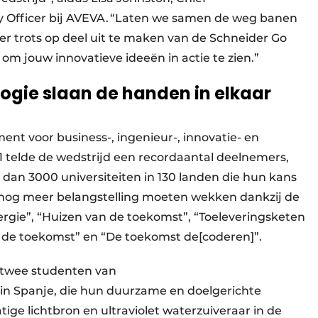
ity Officer bij AVEVA. “Laten we samen de weg banen
er trots op deel uit te maken van de Schneider Go
 om jouw innovatieve ideeën in actie te zien.”
gie slaan de handen in elkaar
nt voor business-, ingenieur-, innovatie- en
 telde de wedstrijd een recordaantal deelnemers,
dan 3000 universiteiten in 130 landen die hun kans
u nog meer belangstelling moeten wekken dankzij de
nergie”, “Huizen van de toekomst”, “Toeleveringsketen
an de toekomst” en “De toekomst de[coderen]”.
 twee studenten van
a in Spanje, die hun duurzame en doelgerichte
ige lichtbron en ultraviolet waterzuiveraar in de