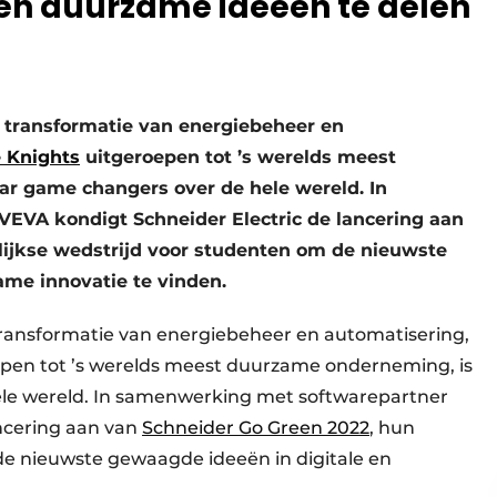
 en duurzame ideeën te delen
ale transformatie van energiebeheer en
 Knights
uitgeroepen tot ’s werelds meest
r game changers over de hele wereld. In
EVA kondigt Schneider Electric de lancering aan
rlijkse wedstrijd voor studenten om de nieuwste
ame innovatie te vinden.
e transformatie van energiebeheer en automatisering,
pen tot ’s werelds meest duurzame onderneming, is
le wereld. In samenwerking met softwarepartner
ncering aan van
Schneider Go Green 2022
, hun
 de nieuwste gewaagde ideeën in digitale en