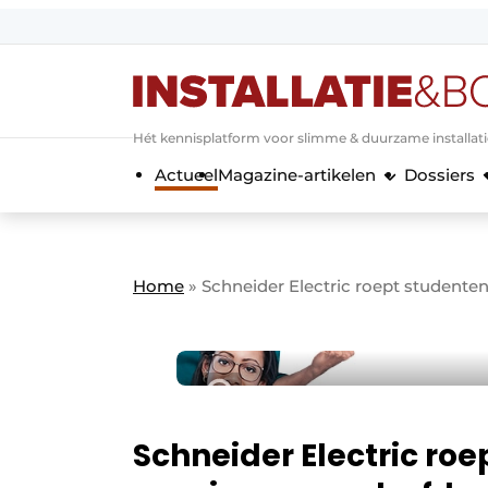
Aanmelden
Algemene voorwaarden
Hét kennisplatform voor slimme & duurzame installat
Banner overzicht
Actueel
Magazine-artikelen
Dossiers
Bedrijven
Aanmelden
Bedankt voor de a
Bedrijven
Contact
Home
»
Schneider Electric roept studente
Evenement aanmelden
Home
Meest gelezen
Nieuwsbrief
Podcasts
Schneider Electric ro
Privacy / Cookie statement