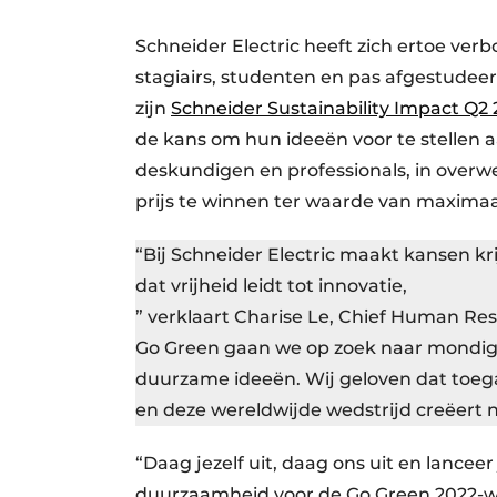
Schneider Electric heeft zich ertoe ve
stagiairs, studenten en pas afgestudee
zijn
Schneider Sustainability Impact Q2 
de kans om hun ideeën voor te stellen 
deskundigen en professionals, in over
prijs te winnen ter waarde van maximaa
“Bij Schneider Electric maakt kansen k
dat vrijheid leidt tot innovatie,
” verklaart Charise Le, Chief Human Reso
Go Green gaan we op zoek naar mondi
duurzame ideeën. Wij geloven dat toeg
en deze wereldwijde wedstrijd creëert 
“Daag jezelf uit, daag ons uit en lancee
duurzaamheid voor de Go Green 2022-wed