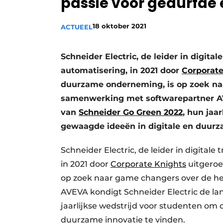
passie voor gedurfde
Vacature aanmelden
18 oktober 2021
ACTUEEL
Vacatures
Video’s
Schneider Electric, de leider in digit
automatisering, in 2021 door
Corporate
duurzame onderneming, is op zoek naa
samenwerking met softwarepartner AV
van
Schneider Go Green 2022
, hun jaa
gewaagde ideeën in digitale en duurz
Schneider Electric, de leider in digital
in 2021 door
Corporate Knights
uitgeroe
op zoek naar game changers over de he
AVEVA kondigt Schneider Electric de la
jaarlijkse wedstrijd voor studenten om
duurzame innovatie te vinden.