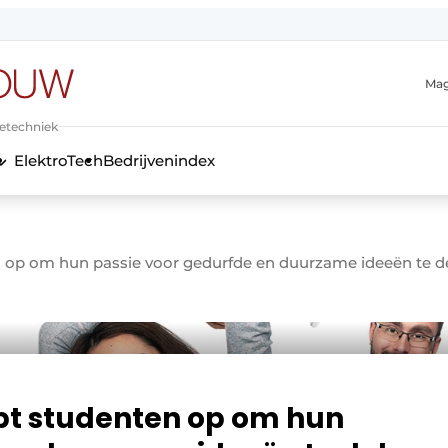
Mag
ietechniek
ElektroTech
Bedrijvenindex
anmelding
n op om hun passie voor gedurfde en duurzame ideeën te d
ept studenten op om hun