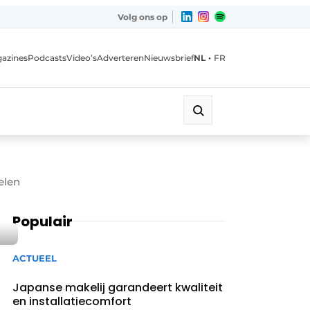
Volg ons op
•
azines
Podcasts
Video’s
Adverteren
Nieuwsbrief
NL
FR
elen
Populair
ACTUEEL
Japanse makelij garandeert kwaliteit
en installatiecomfort