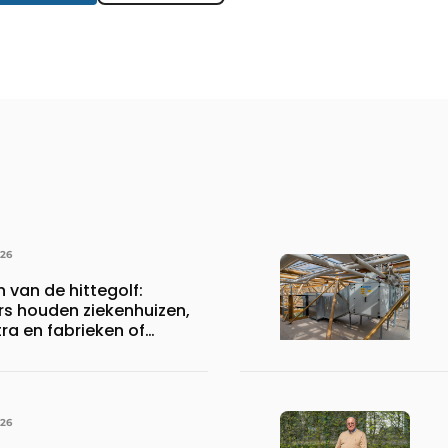
026
n van de hittegolf:
rs houden ziekenhuizen,
a en fabrieken of
ijven draaiende
026