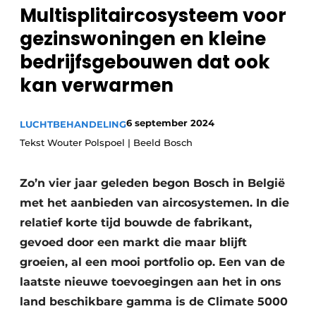
Multisplitaircosysteem voor
Sanitair
Vacature aanmelden
gezinswoningen en kleine
Vacatures
bedrijfsgebouwen dat ook
Video’s
kan verwarmen
Binnenklimaat
Brandbeveiliging
6 september 2024
LUCHTBEHANDELING
Tekst Wouter Polspoel | Beeld Bosch
Ventilatie
Warmtepompen
Zo’n vier jaar geleden begon Bosch in België
met het aanbieden van aircosystemen. In die
relatief korte tijd bouwde de fabrikant,
gevoed door een markt die maar blijft
groeien, al een mooi portfolio op. Een van de
laatste nieuwe toevoegingen aan het in ons
land beschikbare gamma is de Climate 5000