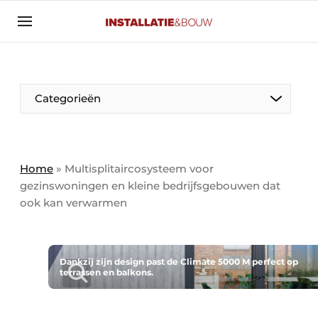
Aanmelden
Algemene voorwaarden
Banner overzicht
Categorieën
Bedrijven
Aanmelden
Bedankt voor de aanmelding
Bedrijven
Contact
Home
»
Multisplitaircosysteem voor
gezinswoningen en kleine bedrijfsgebouwen dat
Evenement aanmelden
ook kan verwarmen
Algemeen
Home
Panelgesprek
Meest gelezen
Nieuwsbrief
Dankzij zijn design past de Climate 5000 M perfect op
Solar
terrassen en balkons.
Podcasts
HVAC
Privacy / Cookie statement