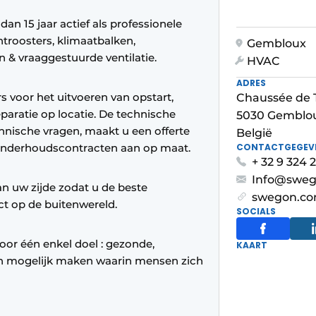
an 15 jaar actief als professionele
troosters, klimaatbalken,
Gembloux
 & vraaggestuurde ventilatie.
HVAC
ADRES
rs voor het uitvoeren van opstart,
Chaussée de 
eparatie op locatie. De technische
5030 Gemblo
nische vragen, maakt u een offerte
België
 onderhoudscontracten aan op maat.
CONTACTGEGEV
+ 32 9 324 2
Info@sweg
an uw zijde zodat u de beste
swegon.co
t op de buitenwereld.
SOCIALS
door één enkel doel : gezonde,
KAART
n mogelijk maken waarin mensen zich