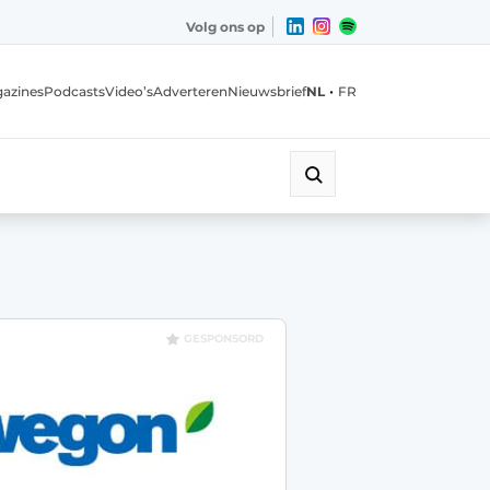
Volg ons op
•
azines
Podcasts
Video’s
Adverteren
Nieuwsbrief
NL
FR
GESPONSORD