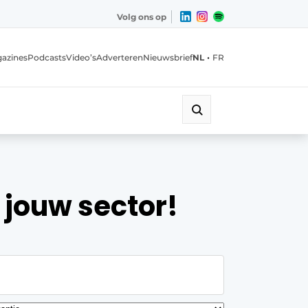
Volg ons op
•
azines
Podcasts
Video’s
Adverteren
Nieuwsbrief
NL
FR
 jouw sector!
eren