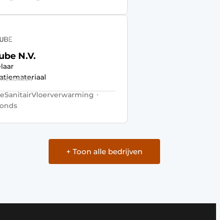
ube N.V.
laar
latiemateriaal
ATEGORIEËN
ie
Sanitair
Vloerverwarming
fonds
+ Toon alle bedrijven