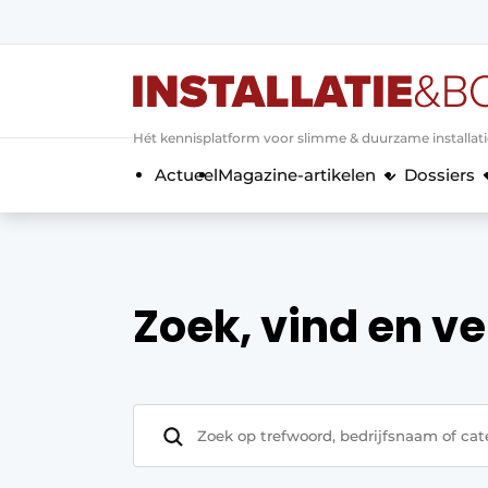
Aanmelden
Algemene voorwaarden
Hét kennisplatform voor slimme & duurzame installat
Banner overzicht
Actueel
Magazine-artikelen
Dossiers
Bedrijven
Aanmelden
Bedankt voor de a
Bedrijven
Contact
Evenement aanmelden
Zoek, vind en ve
Home
Meest gelezen
Nieuwsbrief
Podcasts
Privacy / Cookie statement