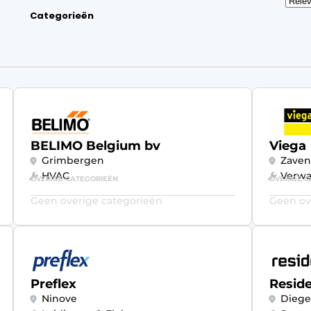
Categorieën
BELIMO Belgium bv
Viega
Grimbergen
Zave
HVAC
Verw
OVERIGE CATEGORIEËN
OVERIGE C
Geen overige categorieën
Geen ov
Preflex
Resid
Ninove
Dieg