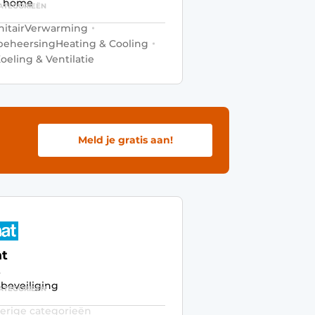
t home
ATEGORIEËN
nitair
Verwarming
beheersing
Heating & Cooling
oeling & Ventilatie
Meld je gratis aan!
t
t
beveiliging
ATEGORIEËN
erige categorieën