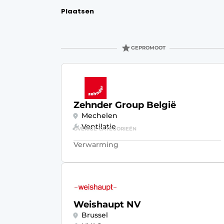
Vacature aanmelden
Plaatsen
Vacatures
Video’s
GEPROMOOT
Zehnder Group België
Mechelen
Ventilatie
OVERIGE CATEGORIEËN
Verwarming
Weishaupt NV
Brussel