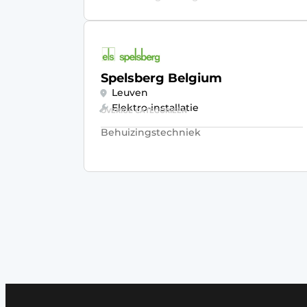
Spelsberg Belgium
Leuven
Elektro-installatie
OVERIGE CATEGORIEËN
Behuizingstechniek