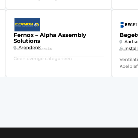
Fernox – Alpha Assembly
Beget
Solutions
Aartse
Arendonk
Instal
OVERIGE CATEGORIEËN
OVERIGE C
Geen overige categorieën
Ventilat
Koelpla