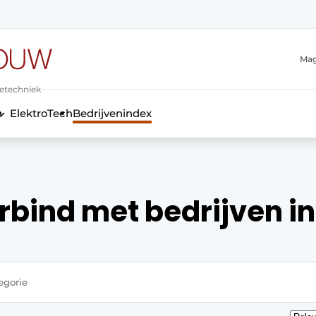
Mag
ietechniek
ElektroTech
Bedrijvenindex
anmelding
rbind met bedrijven in
Sort