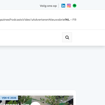
Volg ons op
•
azines
Podcasts
Video’s
Adverteren
Nieuwsbrief
NL
FR
VSK+E 2026
Compact, slim en