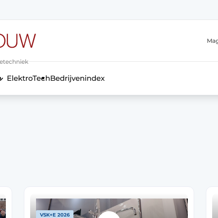
Mag
ietechniek
ElektroTech
Bedrijvenindex
anmelding
VSK+E 2026