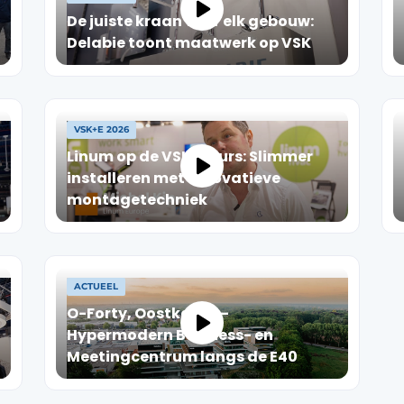
De juiste kraan voor elk gebouw:
Delabie toont maatwerk op VSK
VSK+E 2026
Linum op de VSK-beurs: Slimmer
installeren met innovatieve
montagetechniek
ACTUEEL
O-Forty, Oostkamp –
Hypermodern Business- en
Meetingcentrum langs de E40