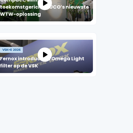
toekomstgericht: DUCO’s nieuwste
WTW-oplossing
VSK+E 2026
Fernox introduceert Omega Light
filter op de VSK