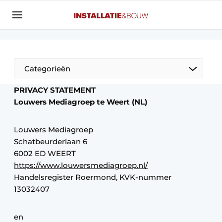
Aanmelden
Algemene voorwaarden
Banner overzicht
Categorieën
Bedrijven
Aanmelden
Bedankt voor de aanmelding
PRIVACY STATEMENT
Bedrijven
Louwers Mediagroep te Weert (NL)
Contact
Louwers Mediagroep
Evenement aanmelden
Schatbeurderlaan 6
Algemeen
Home
6002 ED WEERT
https://www.louwersmediagroep.nl/
Panelgesprek
Meest gelezen
Handelsregister Roermond, KVK-nummer
Nieuwsbrief
Solar
13032407
Podcasts
HVAC
Privacy / Cookie statement
en