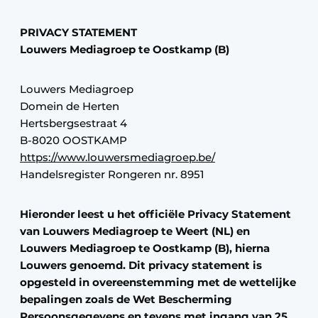
Sanitair
Vacature aanmelden
PRIVACY STATEMENT
Vacatures
Louwers Mediagroep te Oostkamp (B)
Video’s
Binnenklimaat
Louwers Mediagroep
Domein de Herten
Brandbeveiliging
Hertsbergsestraat 4
B-8020 OOSTKAMP
Ventilatie
https://www.louwersmediagroep.be/
Handelsregister Rongeren nr. 8951
Warmtepompen
Hieronder leest u het officiële Privacy Statement
van Louwers Mediagroep te Weert (NL) en
Louwers Mediagroep te Oostkamp (B), hierna
Louwers genoemd. Dit privacy statement is
opgesteld in overeenstemming met de wettelijke
bepalingen zoals de Wet Bescherming
Persoonsgegevens en tevens met ingang van 25