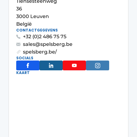
Tiensesteenweg
Sanitair
Vacature aanmelden
36
3000 Leuven
Vacatures
België
Video’s
CONTACTGEGEVENS
Binnenklimaat
+32 (0)2 486 75 75
sales@spelsberg.be
Brandbeveiliging
spelsberg.be/
SOCIALS
Ventilatie
KAART
Warmtepompen