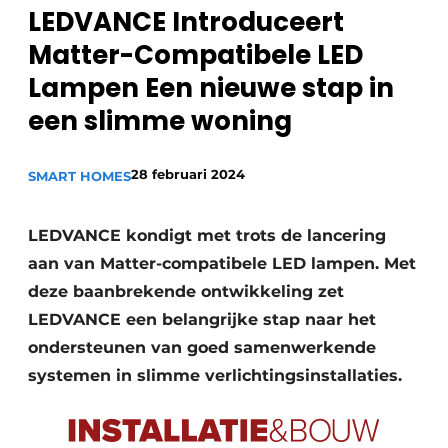
LEDVANCE Introduceert
Sanitair
Vacature aanmelden
Matter-Compatibele LED
Vacatures
Lampen Een nieuwe stap in
Video’s
een slimme woning
Binnenklimaat
Brandbeveiliging
28 februari 2024
SMART HOMES
Ventilatie
LEDVANCE kondigt met trots de lancering
Warmtepompen
aan van Matter-compatibele LED lampen. Met
deze baanbrekende ontwikkeling zet
LEDVANCE een belangrijke stap naar het
ondersteunen van goed samenwerkende
systemen in slimme verlichtingsinstallaties.