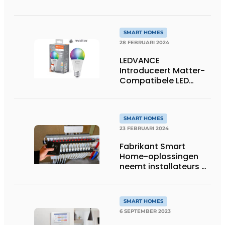
SMART HOMES
28 FEBRUARI 2024
LEDVANCE
Introduceert Matter-
Compatibele LED
Lampen Een nieuwe
stap in een slimme
woning
SMART HOMES
23 FEBRUARI 2024
Fabrikant Smart
Home-oplossingen
neemt installateurs bij
de hand in eigen
academy
SMART HOMES
6 SEPTEMBER 2023