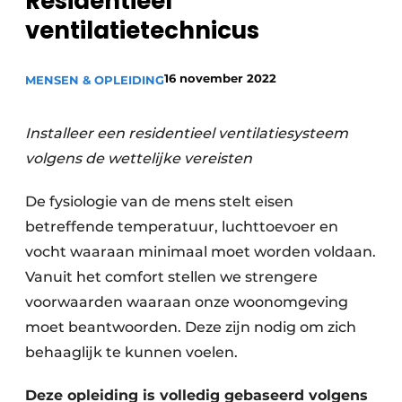
Residentieel
Sanitair
Vacature aanmelden
ventilatietechnicus
Vacatures
16 november 2022
MENSEN & OPLEIDING
Video’s
Binnenklimaat
Installeer een residentieel ventilatiesysteem
Brandbeveiliging
volgens de wettelijke vereisten
Ventilatie
De fysiologie van de mens stelt eisen
Warmtepompen
betreffende temperatuur, luchttoevoer en
vocht waaraan minimaal moet worden voldaan.
Vanuit het comfort stellen we strengere
voorwaarden waaraan onze woonomgeving
moet beantwoorden. Deze zijn nodig om zich
behaaglijk te kunnen voelen.
Deze opleiding is volledig gebaseerd volgens