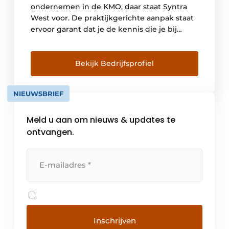
ondernemen in de KMO, daar staat Syntra
West voor. De praktijkgerichte aanpak staat
ervoor garant dat je de kennis die je bij
Syntra West opdoet, ook meteen
professioneel kunt toepassen. Syntra West
leidt vooral medewerkers, kaderleden en
Bekijk Bedrijfsprofiel
bedrijfsleiders voor kleine & middelgrote
ondernemingen op, maar ook organisaties
NIEUWSBRIEF
uit […]
Meld u aan om nieuws & updates te
ontvangen.