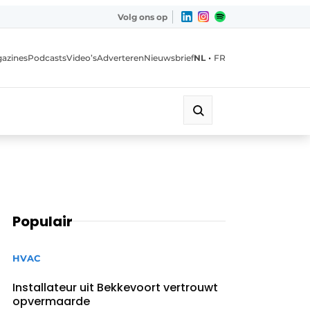
Volg ons op
•
azines
Podcasts
Video’s
Adverteren
Nieuwsbrief
NL
FR
Populair
HVAC
Installateur uit Bekkevoort vertrouwt
opvermaarde