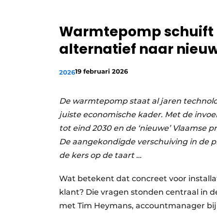
Vacature aanmelden
Warmtepomp schuift 
Vacatures
Video’s
alternatief naar nie
19 februari 2026
2026
De warmtepomp staat al jaren technolo
juiste economische kader. Met de invo
tot eind 2030 en de ‘nieuwe’ Vlaamse pre
De aangekondigde verschuiving in de pri
de kers op de taart …
Wat betekent dat concreet voor install
klant? Die vragen stonden centraal in d
met Tim Heymans, accountmanager bij