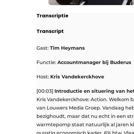
Transcriptie
Transcript
Gast:
Tim Heymans
Functie:
Accountmanager bij Buderus
Host:
Kris Vandekerckhove
[00:03]
Introductie en situering van h
Kris Vandekerckhove: Action. Welkom bij
van Louwers Media Groep. Vandaag hebb
bezighoudt, maar dat nu echt in een st
warmtepomp staat natuurlijk al jaren kl
gunstig economisch kader. 6% btw, Vla