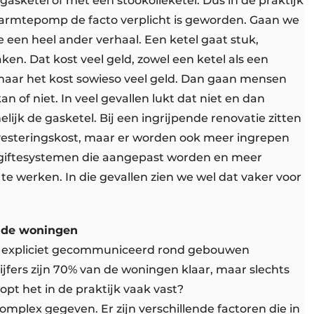
gasketel of met een stookolieketel. Dus in de praktijk
armtepomp de facto verplicht is geworden. Gaan we
 een heel ander verhaal. Een ketel gaat stuk,
n. Dat kost veel geld, zowel een ketel als een
aar het kost sowieso veel geld. Dan gaan mensen
of niet. In veel gevallen lukt dat niet en dan
elijk de gasketel. Bij een ingrijpende renovatie zitten
nvesteringskost, maar er worden ook meer ingrepen
 afgiftesystemen die aangepast worden en meer
 werken. In die gevallen zien we wel dat vaker voor
nde woningen
t expliciet gecommuniceerd rond gebouwen
jfers zijn 70% van de woningen klaar, maar slechts
pt het in de praktijk vaak vast?
mplex gegeven. Er zijn verschillende factoren die in