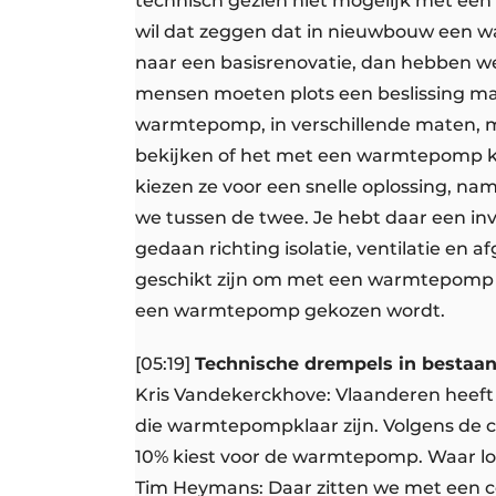
technisch gezien niet mogelijk met een 
wil dat zeggen dat in nieuwbouw een w
naar een basisrenovatie, dan hebben we
mensen moeten plots een beslissing make
warmtepomp, in verschillende maten, m
bekijken of het met een warmtepomp kan 
kiezen ze voor een snelle oplossing, nam
we tussen de twee. Je hebt daar een i
gedaan richting isolatie, ventilatie en
geschikt zijn om met een warmtepomp te
een warmtepomp gekozen wordt.
[05:19]
Technische drempels in bestaa
Kris Vandekerckhove: Vlaanderen heef
die warmtepompklaar zijn. Volgens de ci
10% kiest voor de warmtepomp. Waar loo
Tim Heymans: Daar zitten we met een co