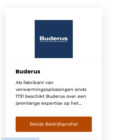
Buderus
Als fabrikant van
verwarmingsoplossingen sinds
1731 beschikt Buderus over een
jarenlange expertise op het
gebied van
verwarmingssystemen, die wij
graag met u delen. Dankzij deze
Bekijk Bedrijfsprofiel
knowhow hebben wij een
unieke expertise ontwikkeld in