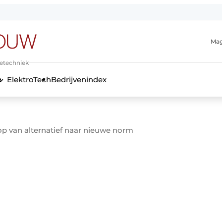
Mag
ietechniek
ElektroTech
Bedrijvenindex
anmelding
p van alternatief naar nieuwe norm