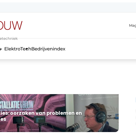
Mag
ietechniek
ElektroTech
Bedrijvenindex
anmelding
ies: oorzaken van problemen en
ies