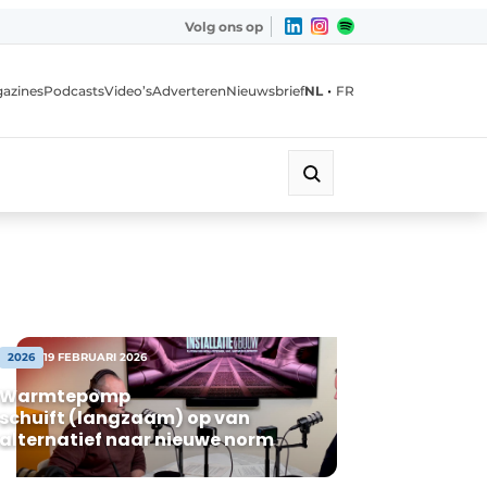
Volg ons op
•
azines
Podcasts
Video’s
Adverteren
Nieuwsbrief
NL
FR
2026
19 FEBRUARI 2026
Warmtepomp
schuift (langzaam) op van
alternatief naar nieuwe norm