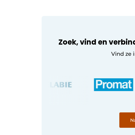
Vacature aanmelden
Vacatures
Video’s
Zoek, vind en verbin
Vind ze 
Na