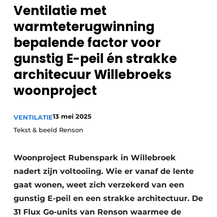
Ventilatie met
Sanitair
Vacature aanmelden
warmteterugwinning
Vacatures
bepalende factor voor
Video’s
gunstig E-peil én strakke
Binnenklimaat
architecuur Willebroeks
Brandbeveiliging
woonproject
Ventilatie
13 mei 2025
VENTILATIE
Warmtepompen
Tekst & beeld Renson
Woonproject Rubenspark in Willebroek
nadert zijn voltooiing. Wie er vanaf de lente
gaat wonen, weet zich verzekerd van een
gunstig E-peil en een strakke architectuur. De
31 Flux Go-units van Renson waarmee de