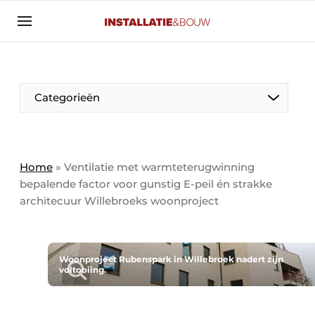
Aanmelden
Algemene voorwaarden
Banner overzicht
Categorieën
Bedrijven
Aanmelden
Bedankt voor de aanmelding
Bedrijven
Contact
Home
»
Ventilatie met warmteterugwinning
bepalende factor voor gunstig E-peil én strakke
Evenement aanmelden
architecuur Willebroeks woonproject
Algemeen
Home
Panelgesprek
Meest gelezen
Nieuwsbrief
Woonproject Rubenspark in Willebroek nadert zijn
Solar
voltooiing.
Podcasts
HVAC
Privacy / Cookie statement