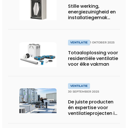
Stille werking,
energiezuinigheid en
installatiegemak
kenmerken breed
inzetbare
ventilatiesystemen
VENTILATIE
1 OKTOBER 2025
Totaaloplossing voor
residentiële ventilatie
voor élke vakman
VENTILATIE
30 SEPTEMBER 2025
De juiste producten
én expertise voor
ventilatieprojecten in
niet-residentiële
gebouwen