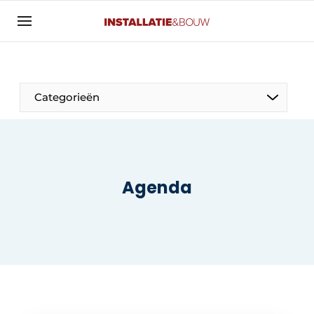
Aanmelden
Algemene voorwaarden
Banner overzicht
Categorieën
Bedrijven
Aanmelden
Bedankt voor de aanmelding
Bedrijven
Contact
Agenda
Evenement aanmelden
Algemeen
Home
Panelgesprek
Meest gelezen
Nieuwsbrief
Solar
Podcasts
HVAC
Privacy / Cookie statement