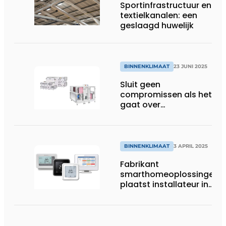
Sportinfrastructuur en
textielkanalen: een
geslaagd huwelijk
BINNENKLIMAAT
23 JUNI 2025
Sluit geen
compromissen als het
gaat over
binnenluchtkwaliteit.
BINNENKLIMAAT
3 APRIL 2025
Fabrikant
smarthomeoplossingen
plaatst installateur in
frontlinie in strijd tegen
hoge energiekosten