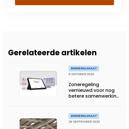
Gerelateerde artikelen
BINNENKLIMAAT
8 OKTOBER 2025
Zoneregeling
vernieuwd voor nog
betere samenwerking
met vrijwel elk
verwarmings- en
koelsysteem
BINNENKLIMAAT
28 SEPTEMBER 2025