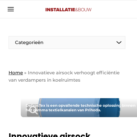
Aanmelden
Algemene voorwaarden
Banner overzicht
Categorieën
Bedrijven
Aanmelden
Bedankt voor de aanmelding
Bedrijven
Contact
Home
»
Innovatieve airsock verhoogt efficiëntie
van verdampers in koelruimtes
Evenement aanmelden
Algemeen
Home
Panelgesprek
Meest gelezen
DefrosTex is een opvallende technische oplossing binnen
het gamma textielkanalen van Prihoda.
Nieuwsbrief
Solar
Podcasts
HVAC
Privacy / Cookie statement
Innovatieve airsock