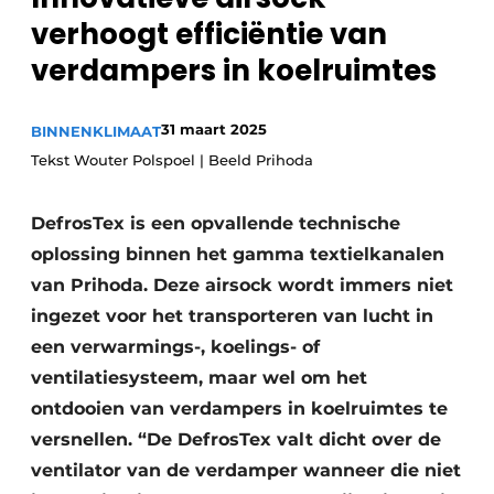
Sanitair
verhoogt efficiëntie van
Vacature aanmelden
verdampers in koelruimtes
Vacatures
Video’s
Binnenklimaat
31 maart 2025
BINNENKLIMAAT
Tekst Wouter Polspoel | Beeld Prihoda
Brandbeveiliging
DefrosTex is een opvallende technische
Ventilatie
oplossing binnen het gamma textielkanalen
Warmtepompen
van Prihoda. Deze airsock wordt immers niet
ingezet voor het transporteren van lucht in
een verwarmings-, koelings- of
ventilatiesysteem, maar wel om het
ontdooien van verdampers in koelruimtes te
versnellen. “De DefrosTex valt dicht over de
ventilator van de verdamper wanneer die niet