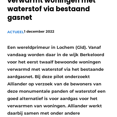
verwarmt woningen met
Sanitair
Vacature aanmelden
waterstof via bestaand
Vacatures
gasnet
Video’s
Binnenklimaat
1 december 2022
ACTUEEL
Brandbeveiliging
Een wereldprimeur in Lochem (Gld). Vanaf
Ventilatie
vandaag worden daar in de wijk Berkeloord
voor het eerst twaalf bewoonde woningen
Warmtepompen
verwarmd met waterstof via het bestaande
aardgasnet. Bij deze pilot onderzoekt
Alliander op verzoek van de bewoners van
deze monumentale panden of waterstof een
goed alternatief is voor aardgas voor het
verwarmen van woningen. Alliander werkt
daarbij samen met onder andere