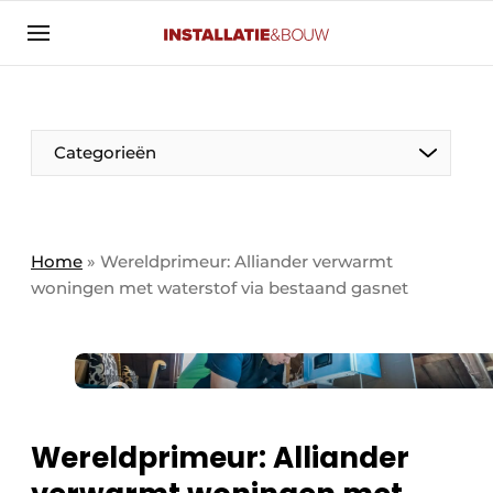
Aanmelden
Algemene voorwaarden
Banner overzicht
Categorieën
Bedrijven
Aanmelden
Bedankt voor de aanmelding
Bedrijven
Contact
Home
»
Wereldprimeur: Alliander verwarmt
woningen met waterstof via bestaand gasnet
Evenement aanmelden
Algemeen
Home
Panelgesprek
Meest gelezen
Nieuwsbrief
Solar
Podcasts
Wereldprimeur: Alliander
HVAC
Privacy / Cookie statement