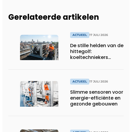
Gerelateerde artikelen
ACTUEEL
17 JULI 2026
De stille helden van de
hittegolf:
koeltechniekers
houden ziekenhuizen,
woonzorgcentra en
fabrieken of
productiebedrijven
ACTUEEL
17 JULI 2026
draaiende
Slimme sensoren voor
energie-efficiënte en
gezonde gebouwen