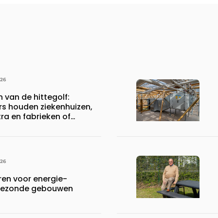
026
n van de hittegolf:
rs houden ziekenhuizen,
a en fabrieken of
ijven draaiende
026
en voor energie-
n gezonde gebouwen