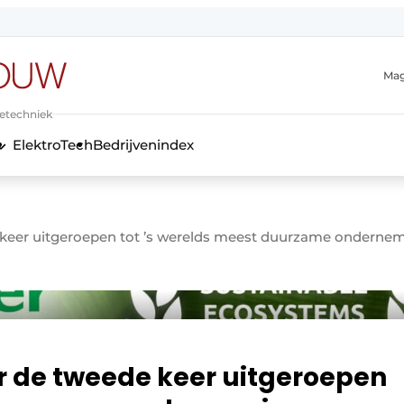
Mag
ietechniek
ElektroTech
Bedrijvenindex
anmelding
e keer uitgeroepen tot ’s werelds meest duurzame onderne
or de tweede keer uitgeroepen