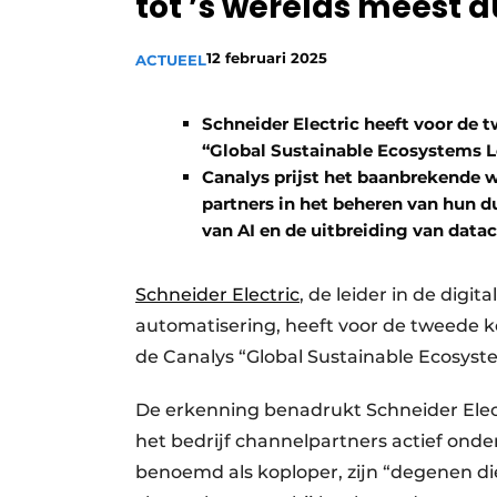
tot ’s werelds meest
Vacature aanmelden
12 februari 2025
ACTUEEL
Vacatures
Video’s
Schneider Electric heeft voor de t
“Global Sustainable Ecosystems Lea
Canalys prijst het baanbrekende w
partners in het beheren van hun 
van AI en de uitbreiding van data
Schneider Electric
, de leider in de digi
automatisering, heeft voor de tweede k
de Canalys “Global Sustainable Ecosyst
De erkenning benadrukt Schneider Electr
het bedrijf channelpartners actief onde
benoemd als koploper, zijn “degenen di