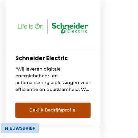
Schneider Electric
"Wij leveren digitale
energiebeheer- en
automatiseringsoplossingen voor
efficiëntie en duurzaamheid. We
stellen iedereen in staat om
optimaal gebruik te maken van
hun energie en middelen, zodat
Bekijk Bedrijfsprofiel
'Life Is On' altijd en overal geldt
voor iedereen."
NIEUWSBRIEF