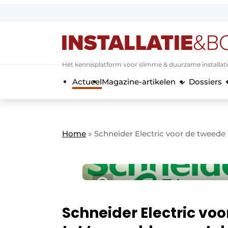
Aanmelden
Algemene voorwaarden
Hét kennisplatform voor slimme & duurzame installat
Banner overzicht
Actueel
Magazine-artikelen
Dossiers
Bedrijven
Aanmelden
Bedankt voor de a
Bedrijven
Contact
Home
»
Schneider Electric voor de tweed
Evenement aanmelden
Home
Meest gelezen
Nieuwsbrief
Podcasts
Schneider Electric vo
Privacy / Cookie statement