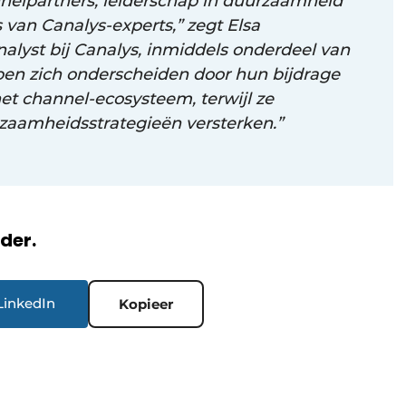
nelpartners, leiderschap in duurzaamheid
 van Canalys-experts,” zegt Elsa
nalyst bij Canalys, inmiddels onderdeel van
n zich onderscheiden door hun bijdrage
t channel-ecosysteem, terwijl ze
rzaamheidsstrategieën versterken.”
rder.
LinkedIn
Kopieer