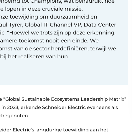
n benoemd tot Champions, wat benadrukt hoe
e lopen in deze cruciale missie.
t onze toewijding om duurzaamheid en
 Paul Tyrer, Global IT Channel VP, Data Center
ic. “Hoewel we trots zijn op deze erkenning,
zamere toekomst nooit een einde. We
omst van de sector herdefiniëren, terwijl we
ij het realiseren van hun
de “Global Sustainable Ecosystems Leadership Matrix”
t in 2023, erkende Schneider Electric eveneens als
nchegenoten.
er Electric’s langdurige toewijding aan het