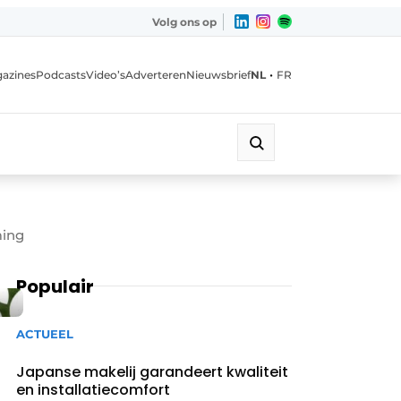
Volg ons op
•
azines
Podcasts
Video’s
Adverteren
Nieuwsbrief
NL
FR
ming
Populair
ACTUEEL
Japanse makelij garandeert kwaliteit
en installatiecomfort