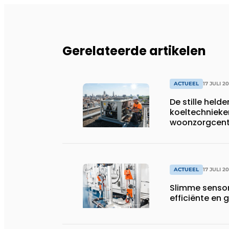
Gerelateerde artikelen
ACTUEEL
17 JULI 2
De stille helde
koeltechnieke
woonzorgcentr
productiebedr
ACTUEEL
17 JULI 2
Slimme sensor
efficiënte e