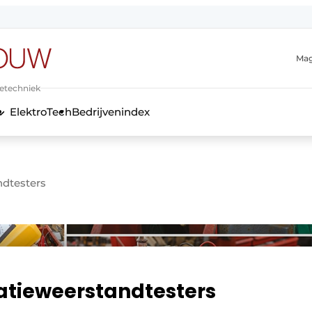
Mag
ietechniek
ElektroTech
Bedrijvenindex
anmelding
ndtesters
latieweerstandtesters