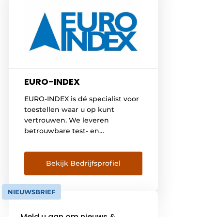
EURO-INDEX
EURO-INDEX is dé specialist voor
toestellen waar u op kunt
vertrouwen. We leveren
betrouwbare test- en
meetinstrumenten voor
verwarmingstechniek,
lekdetectie, elektrotechniek,
Bekijk Bedrijfsprofiel
koeltechniek en
installatiemateriaal. Ons
NIEUWSBRIEF
assortiment Onder ons eigen
huismerk BLAUWE LIJN
Meld u aan om nieuws &
verkopen wij innovatieve en