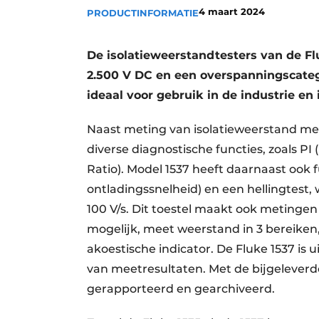
4 maart 2024
PRODUCTINFORMATIE
Vacature aanmelden
Vacatures
De isolatieweerstandtesters van de Fl
Video’s
2.500 V DC en een overspanningscate
ideaal voor gebruik in de industrie en 
Naast meting van isolatieweerstand me
diverse diagnostische functies, zoals PI
Ratio). Model 1537 heeft daarnaast ook f
ontladingssnelheid) en een hellingtest,
100 V/s. Dit toestel maakt ook metingen 
mogelijk, meet weerstand in 3 bereiken, 
akoestische indicator. De Fluke 1537 is
van meetresultaten. Met de bijgelever
gerapporteerd en gearchiveerd.