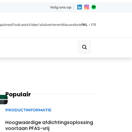
Volg ons op
•
azines
Podcasts
Video’s
Adverteren
Nieuwsbrief
NL
FR
Populair
PRODUCTINFORMATIE
Hoogwaardige afdichtingsoplossing
voortaan PFAS-vrij