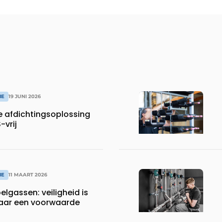
IE
19 JUNI 2026
 afdichtingsoplossing
-vrij
IE
11 MAART 2026
lgassen: veiligheid is
maar een voorwaarde