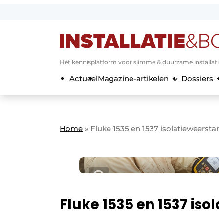
Aanmelden
Algemene voorwaarden
Hét kennisplatform voor slimme & duurzame installat
Banner overzicht
Actueel
Magazine-artikelen
Dossiers
Bedrijven
Aanmelden
Bedankt voor de a
Bedrijven
Contact
Home
»
Fluke 1535 en 1537 isolatieweersta
Evenement aanmelden
Home
Meest gelezen
Nieuwsbrief
Podcasts
Fluke 1535 en 1537 iso
Privacy / Cookie statement