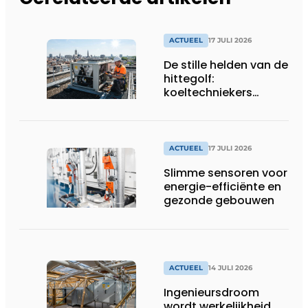
ACTUEEL
17 JULI 2026
De stille helden van de
hittegolf:
koeltechniekers
houden ziekenhuizen,
woonzorgcentra en
fabrieken of
productiebedrijven
ACTUEEL
17 JULI 2026
draaiende
Slimme sensoren voor
energie-efficiënte en
gezonde gebouwen
ACTUEEL
14 JULI 2026
Ingenieursdroom
wordt werkelijkheid