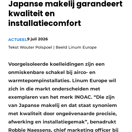
Japanse makelij garandeert
Sanitair
Vacature aanmelden
kwaliteit en
Vacatures
installatiecomfort
Video’s
Binnenklimaat
9 juli 2026
ACTUEEL
Tekst Wouter Polspoel | Beeld Linum Europe
Brandbeveiliging
Ventilatie
Voorgeïsoleerde koelleidingen zijn een
onmiskenbare schakel bij airco- en
Warmtepompen
warmtepompinstallaties. Linum Europe wil
zich in die markt onderscheiden met
exemplaren van het merk INOAC. “Die zijn
van Japanse makelij en dat staat synoniem
met kwaliteit door ongeëvenaarde precisie,
afwerking en installatiegemak”, benadrukt
Robbie Naessens, chief marketing officer bij