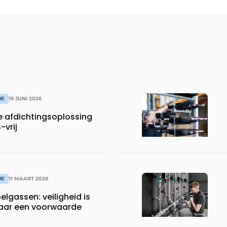
IE
19 JUNI 2026
 afdichtingsoplossing
-vrij
IE
11 MAART 2026
lgassen: veiligheid is
maar een voorwaarde