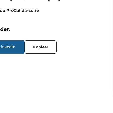
 de ProCalida-serie
rder.
LinkedIn
Kopieer