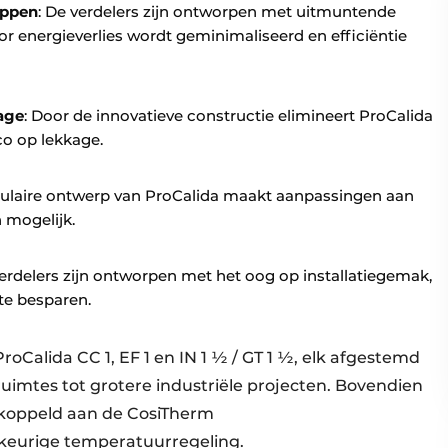
appen
: De verdelers zijn ontworpen met uitmuntende
r energieverlies wordt geminimaliseerd en efficiëntie
age
: Door de innovatieve constructie elimineert ProCalida
co op lekkage.
ulaire ontwerp van ProCalida maakt aanpassingen aan
 mogelijk.
verdelers zijn ontworpen met het oog op installatiegemak,
te besparen.
oCalida CC 1, EF 1 en IN 1 ½ / GT 1 ½, elk afgestemd
uimtes tot grotere industriële projecten. Bovendien
koppeld aan de CosiTherm
eurige temperatuurregeling.