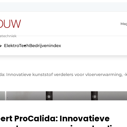
Mag
ietechniek
ElektroTech
Bedrijvenindex
anmelding
a: Innovatieve kunststof verdelers voor vloerverwarming, 
rt ProCalida: Innovatieve