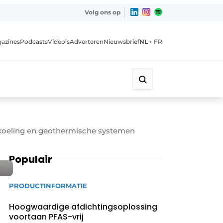
Volg ons op
•
azines
Podcasts
Video’s
Adverteren
Nieuwsbrief
NL
FR
-koeling en geothermische systemen
Populair
PRODUCTINFORMATIE
Hoogwaardige afdichtingsoplossing
voortaan PFAS-vrij