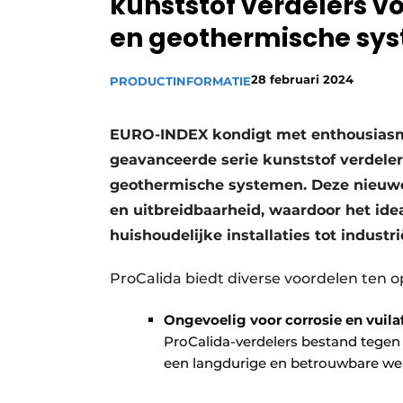
kunststof verdelers v
Vacature aanmelden
en geothermische sy
Vacatures
28 februari 2024
Video’s
PRODUCTINFORMATIE
EURO-INDEX kondigt met enthousiasme
geavanceerde serie kunststof verdeler
geothermische systemen. Deze nieuwe l
en uitbreidbaarheid, waardoor het idea
huishoudelijke installaties tot industri
ProCalida biedt diverse voordelen ten o
Ongevoelig voor corrosie en vuila
ProCalida-verdelers bestand tegen c
een langdurige en betrouwbare we