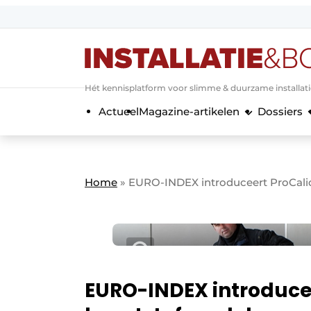
Aanmelden
Algemene voorwaarden
Hét kennisplatform voor slimme & duurzame installat
Banner overzicht
Actueel
Magazine-artikelen
Dossiers
Bedrijven
Aanmelden
Bedankt voor de a
Bedrijven
Contact
Home
»
EURO-INDEX introduceert ProCalid
Evenement aanmelden
Home
Meest gelezen
Nieuwsbrief
Podcasts
EURO-INDEX introducee
Privacy / Cookie statement