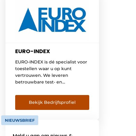
EURO-INDEX
EURO-INDEX is dé specialist voor
toestellen waar u op kunt
vertrouwen. We leveren
betrouwbare test- en
meetinstrumenten voor
verwarmingstechniek,
lekdetectie, elektrotechniek,
Bekijk Bedrijfsprofiel
koeltechniek en
installatiemateriaal. Ons
NIEUWSBRIEF
assortiment Onder ons eigen
huismerk BLAUWE LIJN
Meld u aan om nieuws &
verkopen wij innovatieve en