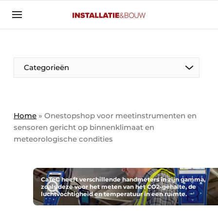
Aanmelden
Algemene voorwaarden
Banner overzicht
Categorieën
Bedrijven
Aanmelden
Bedankt voor de aanmelding
Bedrijven
Contact
Home
»
Onestopshop voor meetinstrumenten en
sensoren gericht op binnenklimaat en
Evenement aanmelden
meteorologische condities
Algemeen
Home
Panelgesprek
Meest gelezen
Nieuwsbrief
CaTeC heeft verschillende handmeters in zijn gamma,
Solar
zoals deze voor het meten van het CO2-gehalte, de
luchtvochtigheid en temperatuur in een ruimte.
Podcasts
HVAC
Privacy / Cookie statement