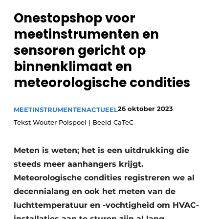
Sanitair
Vacature aanmelden
Onestopshop voor
Vacatures
meetinstrumenten en
Video’s
sensoren gericht op
Binnenklimaat
binnenklimaat en
meteorologische condities
Brandbeveiliging
Ventilatie
26 oktober 2023
MEETINSTRUMENTEN
ACTUEEL
Tekst Wouter Polspoel | Beeld CaTeC
Warmtepompen
Meten is weten; het is een uitdrukking die
steeds meer aanhangers krijgt.
Meteorologische condities registreren we al
decennialang en ook het meten van de
luchttemperatuur en -vochtigheid om HVAC-
installaties aan te sturen zijn al lang