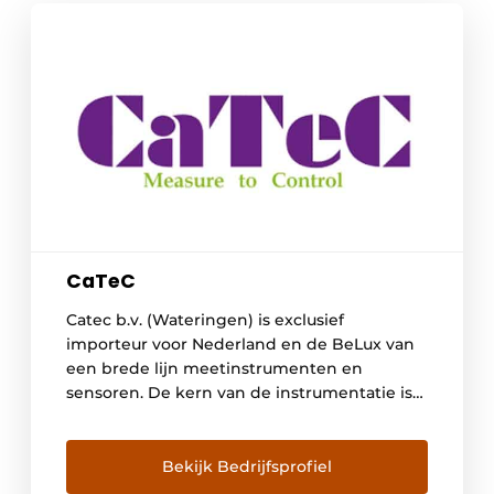
CaTeC
Catec b.v. (Wateringen) is exclusief
importeur voor Nederland en de BeLux van
een brede lijn meetinstrumenten en
sensoren. De kern van de instrumentatie is
gericht op het meten van klimaat
parameters en het registreren en analyseren
van meetsignalen. De instrumentatie kent
Bekijk Bedrijfsprofiel
sensoren en transmitters voor ;