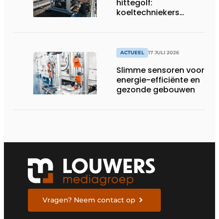
hittegolf:
koeltechniekers
houden ziekenhuizen,
woonzorgcentra en
fabrieken of
productiebedrijven
ACTUEEL
17 JULI 2026
draaiende
Slimme sensoren voor
energie-efficiënte en
gezonde gebouwen
Vragen? Neem contact op