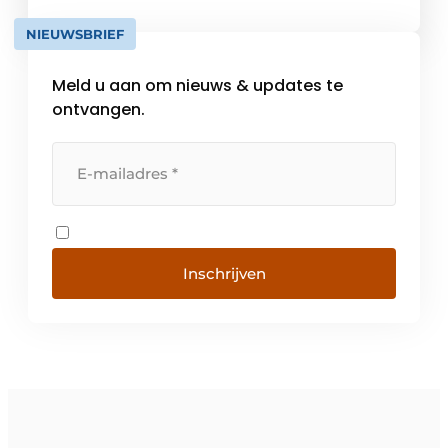
industriële-,binnenklimaat, meteorologische
NIEUWSBRIEF
en installatie technische processen,
daarnaast een groot […]
Meld u aan om nieuws & updates te
ontvangen.
Inschrijven