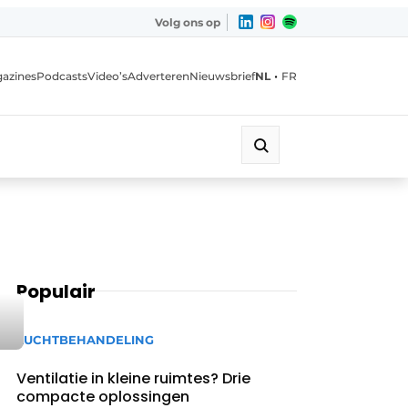
Volg ons op
•
azines
Podcasts
Video’s
Adverteren
Nieuwsbrief
NL
FR
Populair
LUCHTBEHANDELING
Ventilatie in kleine ruimtes? Drie
compacte oplossingen