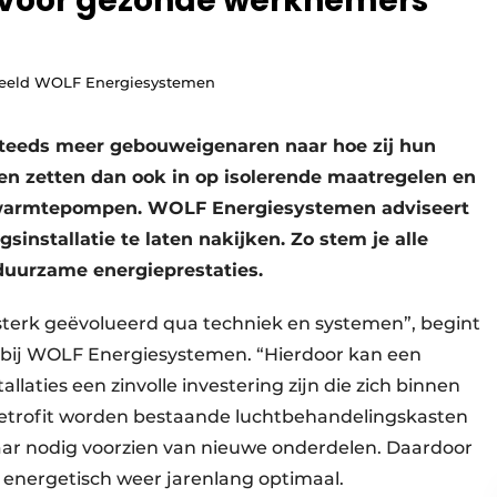
n voor gezonde werknemers
 Beeld WOLF Energiesystemen
steeds meer gebouweigenaren naar hoe zij hun
 zetten dan ook in op isolerende maatregelen en
n warmtepompen. WOLF Energiesystemen adviseert
nstallatie te laten nakijken. Zo stem je alle
duurzame energieprestaties.
sterk geëvolueerd qua techniek en systemen”, begint
bij WOLF Energie­systemen. “Hier­door kan een
llaties een zin­volle investering zijn die zich binnen
n retrofit worden bestaande lucht­behandelings­kasten
ar nodig voor­zien van nieuwe onder­delen. Daar­door
 energetisch weer jarenlang optimaal.