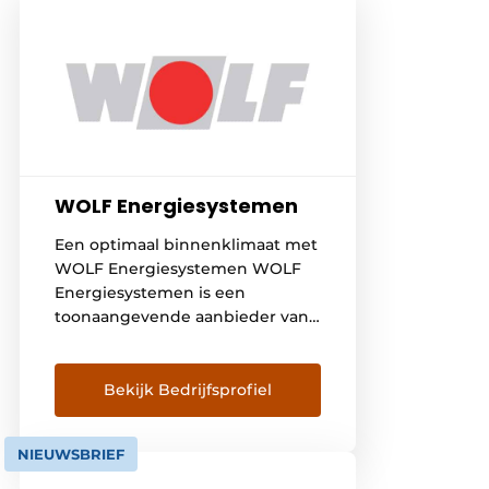
WOLF Energiesystemen
Een optimaal binnenklimaat met
WOLF Energiesystemen WOLF
Energiesystemen is een
toonaangevende aanbieder van
energiebesparende
klimaatoplossingen. De
innovatieve concepten richten
Bekijk Bedrijfsprofiel
zich op luchtbehandeling,
ventilatie en koeling. WOLF is
NIEUWSBRIEF
uitgegroeid tot een koploper in
de Europese