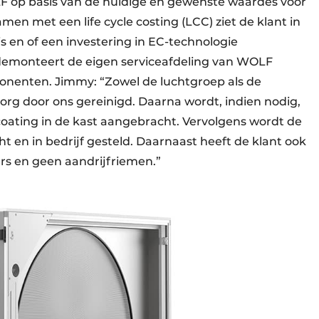
LF op basis van de huidige en gewenste waardes voor
amen met een life cycle costing (LCC) ziet de klant in
s en of een investering in EC-technologie
 demonteert de eigen serviceafdeling van WOLF
nenten. Jimmy: “Zowel de luchtgroep als de
g door ons gereinigd. Daarna wordt, indien nodig,
ting in de kast aangebracht. Vervolgens wordt de
 en in bedrijf gesteld. Daarnaast heeft de klant ook
s en geen aandrijfriemen.”