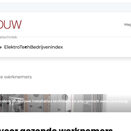
Mag
ietechniek
ElektroTech
Bedrijvenindex
anmelding
nde werknemers
 oudere en nieuwe installaties technisch en energetisch weer jarenlang