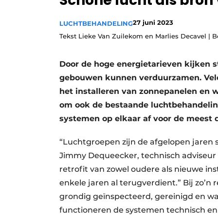
Schone lucht als bro
Vacature aanmelden
27 juni 2023
LUCHTBEHANDELING
Vacatures
Tekst Lieke Van Zuilekom en Marlies Decavel |
Video’s
Door de hoge energietarieven kijken 
gebouwen kunnen verduurzamen. Velen
het installeren van zonnepanelen e
om ook de bestaande luchtbehandelingsi
systemen op elkaar af voor de meest 
“Luchtgroepen zijn de afgelopen jaren 
Jimmy Dequeecker, technisch adviseur 
retrofit van zowel oudere als nieuwe insta
enkele jaren al terug­verdient.” Bij zo’
grondig geïnspec­teerd, gereinigd en wa
functioneren de systemen technisch en