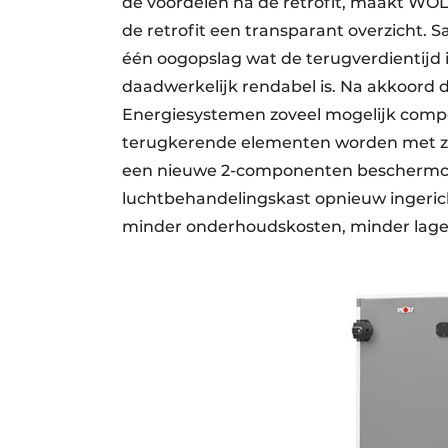
de voordelen na de retrofit, maakt WO
de retrofit een transparant overzicht. S
één oogopslag wat de terugverdientijd i
daadwerkelijk rendabel is. Na akkoord
Energiesystemen zoveel mogelijk compo
terugkerende elementen worden met zor
een nieuwe 2-componenten beschermcoa
luchtbehandelingskast opnieuw ingericht
minder onderhoudskosten, minder lager