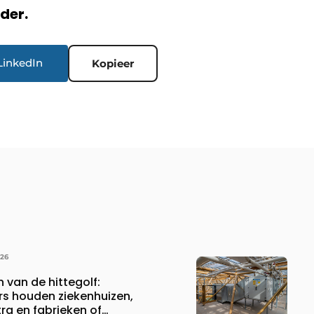
rder.
LinkedIn
Kopieer
026
n van de hittegolf:
rs houden ziekenhuizen,
a en fabrieken of