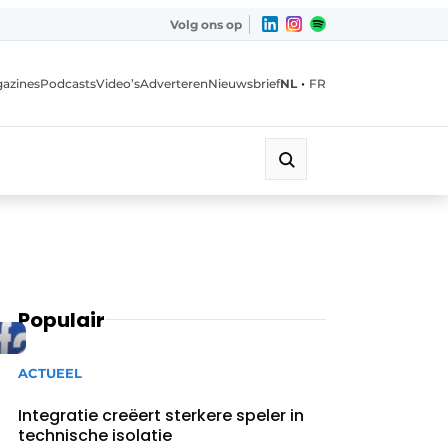
Volg ons op
•
azines
Podcasts
Video’s
Adverteren
Nieuwsbrief
NL
FR
Populair
ACTUEEL
Integratie creëert sterkere speler in
technische isolatie