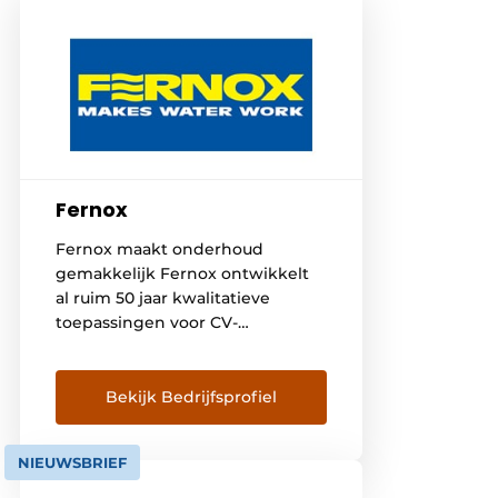
Fernox
Fernox maakt onderhoud
gemakkelijk Fernox ontwikkelt
al ruim 50 jaar kwalitatieve
toepassingen voor CV-
waterbehandeling.
Oorspronkelijk werd Fernox
opgericht in UK; en omdat CV-
Bekijk Bedrijfsprofiel
waterbehandeling er wettelijk
verplicht is hebben wij
NIEUWSBRIEF
jarenlange ervaring in CV-
waterbehandeling. Filters en