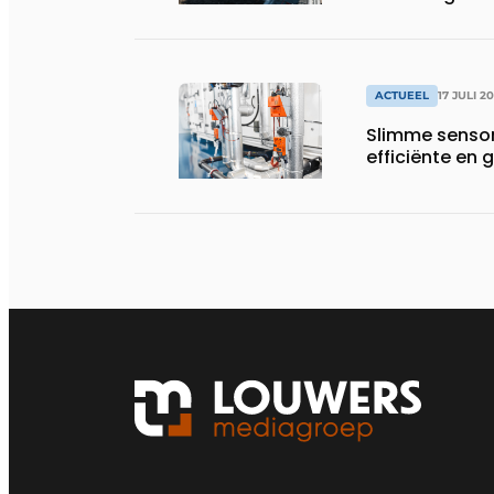
productiebedr
ACTUEEL
17 JULI 2
Slimme sensor
efficiënte e