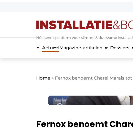
Aanmelden
Algemene voorwaarden
Hét kennisplatform voor slimme & duurzame installat
Banner overzicht
Actueel
Magazine-artikelen
Dossiers
Bedrijven
Aanmelden
Bedankt voor de a
Bedrijven
Contact
Home
»
Fernox benoemt Charel Marais tot
Evenement aanmelden
Home
Meest gelezen
Nieuwsbrief
Podcasts
Fernox benoemt Chare
Privacy / Cookie statement