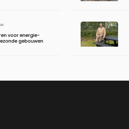
ijven draaiende
026
en voor energie-
n gezonde gebouwen