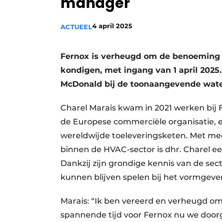
manager
Vacature aanmelden
4 april 2025
ACTUEEL
Vacatures
Video’s
Fernox is verheugd om de benoeming v
kondigen, met ingang van 1 april 2025
McDonald bij de toonaangevende wate
Charel Marais kwam in 2021 werken bij F
de Europese commerciële organisatie, e
wereldwijde toeleveringsketen. Met meer
binnen de HVAC-sector is dhr. Charel e
Dankzij zijn grondige kennis van de sector
kunnen blijven spelen bij het vormgeve
Marais: “Ik ben vereerd en verheugd om
spannende tijd voor Fernox nu we door