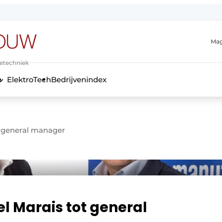
Mag
ietechniek
ElektroTech
Bedrijvenindex
anmelding
 general manager
l Marais tot general