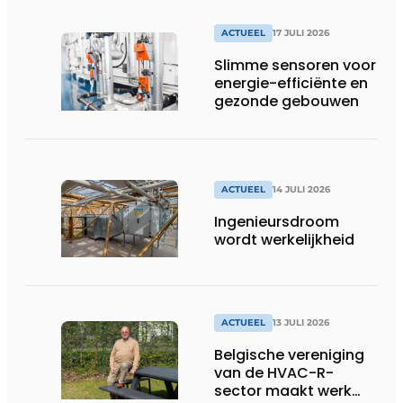
fabrieken of
productiebedrijven
ACTUEEL
17 JULI 2026
draaiende
Slimme sensoren voor
energie-efficiënte en
gezonde gebouwen
ACTUEEL
14 JULI 2026
Ingenieursdroom
wordt werkelijkheid
ACTUEEL
13 JULI 2026
Belgische vereniging
van de HVAC-R-
sector maakt werk