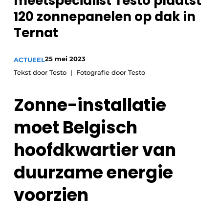
meetspecialist Testo plaatst
Sanitair
Vacature aanmelden
120 zonnepanelen op dak in
Vacatures
Ternat
Video’s
Binnenklimaat
25 mei 2023
ACTUEEL
Tekst door Testo
Fotografie door Testo
Brandbeveiliging
Zonne-installatie
Ventilatie
moet Belgisch
Warmtepompen
hoofdkwartier van
duurzame energie
voorzien