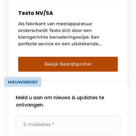
Testo NV/SA
Als fabrikant van meetapparatuur
onderscheidt Testo zich door een
klantgerichte benaderingswijze. Een
perfecte service en een uitstekende
technische en logistieke ondersteuning
maken van Testo een betrouwbare partner.
Door toepassing van uitsluitend
Bekijk Bedrijfsprofiel
hoogwaardige materialen en technologie
zijn onze meettoestellen bijzonder accuraat
NIEUWSBRIEF
en robuust. Wist je trouwens dat Testo
jaarlijks meer dan 16% van zijn omzet
Meld u aan om nieuws & updates te
opnieuw […]
ontvangen.