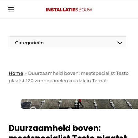
Aanmelden
Algemene voorwaarden
Banner overzicht
Categorieën
Bedrijven
Aanmelden
Bedankt voor de aanmelding
Bedrijven
Contact
Home
»
Duurzaamheid boven: meetspecialist Testo
plaatst 120 zonnepanelen op dak in Ternat
Evenement aanmelden
Algemeen
Home
Panelgesprek
Meest gelezen
Nieuwsbrief
Solar
Podcasts
Duurzaamheid boven:
HVAC
Privacy / Cookie statement