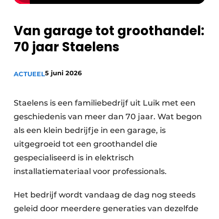
Sanitair
Vacature aanmelden
Van garage tot groothandel:
Vacatures
70 jaar Staelens
Video’s
Binnenklimaat
5 juni 2026
ACTUEEL
Brandbeveiliging
Ventilatie
Staelens is een familiebedrijf uit Luik met een
geschiedenis van meer dan 70 jaar. Wat begon
Warmtepompen
als een klein bedrijfje in een garage, is
uitgegroeid tot een groothandel die
gespecialiseerd is in elektrisch
installatiemateriaal voor professionals.
Het bedrijf wordt vandaag de dag nog steeds
geleid door meerdere generaties van dezelfde