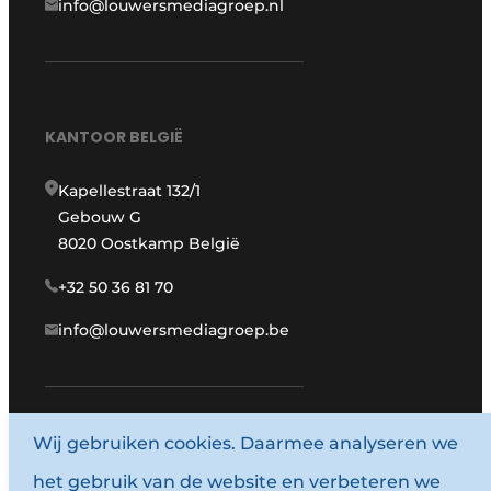
info@louwersmediagroep.nl
KANTOOR BELGIË
Kapellestraat 132/1
Gebouw G
8020 Oostkamp België
+32 50 36 81 70
info@louwersmediagroep.be
www.louwersmediagroep.com
Wij gebruiken cookies. Daarmee analyseren we
het gebruik van de website en verbeteren we
© 1987 - 2026 Louwersmediagroep.