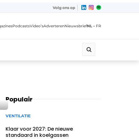
Volg ons op
•
azines
Podcasts
Video’s
Adverteren
Nieuwsbrief
NL
FR
Populair
VENTILATIE
Klaar voor 2027: De nieuwe
standaard in koelgassen