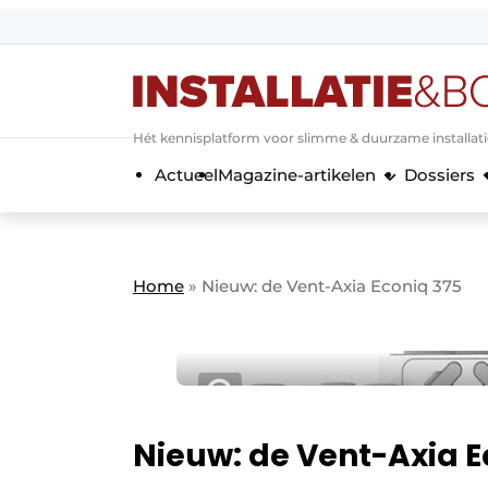
Aanmelden
Algemene voorwaarden
Hét kennisplatform voor slimme & duurzame installat
Banner overzicht
Actueel
Magazine-artikelen
Dossiers
Bedrijven
Aanmelden
Bedankt voor de a
Bedrijven
Contact
Home
»
Nieuw: de Vent-Axia Econiq 375
Evenement aanmelden
Home
Meest gelezen
Nieuwsbrief
Podcasts
Nieuw: de Vent-Axia E
Privacy / Cookie statement