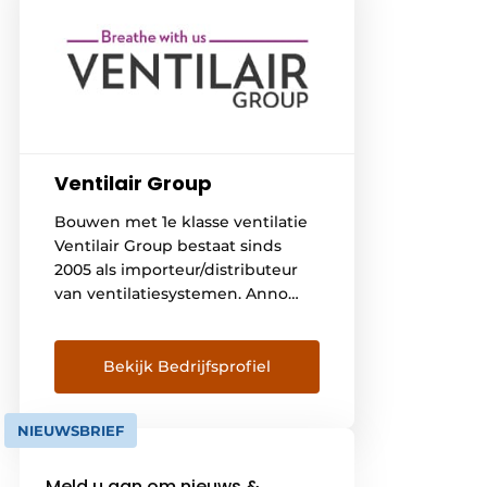
Ventilair Group
Bouwen met 1e klasse ventilatie
Ventilair Group bestaat sinds
2005 als importeur/distributeur
van ventilatiesystemen. Anno
2017 heeft de groep kantoren in
België, Duitsland, Frankrijk en
Nederland, en opereert de groep
Bekijk Bedrijfsprofiel
tevens vanuit Denemarken en
Italië. Ventilair Group is
NIEUWSBRIEF
bovendien ook fabrikant van
haar eigen merken kwalitatief
Meld u aan om nieuws &
hoogwaardige