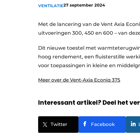
27 september 2024
VENTILATIE
Vacature aanmelden
Vacatures
Met de lancering van de Vent Axia Econi
Video’s
uitvoeringen 300, 450 en 600 – van deze
Dit nieuwe toestel met warmteterugwinn
hoog rendement, een fluisterstille wer
voor toepassingen in kleine en middelg
Meer over de Vent-Axia Econiq 375
Interessant artikel? Deel het ve
Twitter
Facebook