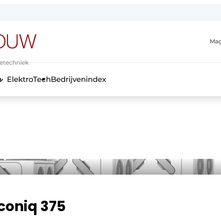
Mag
ietechniek
ElektroTech
Bedrijvenindex
anmelding
coniq 375