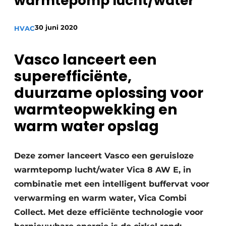
warmtepomp lucht/water
Sanitair
Vacature aanmelden
30 juni 2020
Vacatures
HVAC
Video’s
Vasco lanceert een
Binnenklimaat
superefficiënte,
Brandbeveiliging
duurzame oplossing voor
Ventilatie
warmteopwekking en
warm water opslag
Warmtepompen
Deze zomer lanceert Vasco een geruisloze
warmtepomp lucht/water Vica 8 AW E, in
combinatie met een intelligent buffervat voor
verwarming en warm water, Vica Combi
Collect. Met deze efficiënte technologie voor