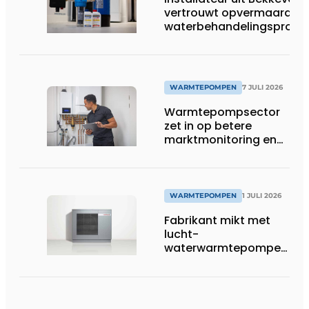
vertrouwt opvermaarde
waterbehandelingsprodu
voor warmtepompgestuu
verwarmingssystemen
WARMTEPOMPEN
7 JULI 2026
Warmtepompsector
zet in op betere
marktmonitoring en
opleiding
WARMTEPOMPEN
1 JULI 2026
Fabrikant mikt met
lucht-
waterwarmtepompen
op R290 tot 60 kW op
tertiaire markt