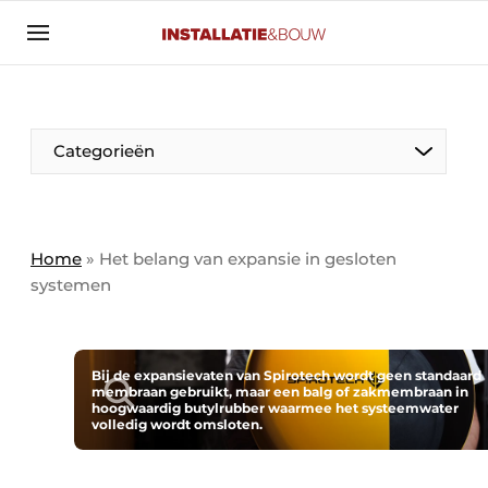
Aanmelden
Algemene voorwaarden
Banner overzicht
Categorieën
Bedrijven
Aanmelden
Bedankt voor de aanmelding
Bedrijven
Contact
Home
»
Het belang van expansie in gesloten
systemen
Evenement aanmelden
Algemeen
Home
Panelgesprek
Meest gelezen
Bij de expansievaten van Spirotech wordt geen standaard
membraan gebruikt, maar een balg of zakmembraan in
Nieuwsbrief
hoogwaardig butylrubber waarmee het systeemwater
Solar
volledig wordt omsloten.
Podcasts
HVAC
Privacy / Cookie statement