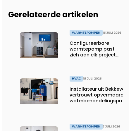
Gerelateerde artikelen
WARMTEPOMPEN
16 JULI 2026
Configureerbare
warmtepomp past
zich aan elk project
aan
HVAC
15 JULI 2026
Installateur uit Bekkevoor
vertrouwt opvermaarde
waterbehandelingsprodu
voor warmtepompgestuu
verwarmingssystemen
WARMTEPOMPEN
7 JULI 2026