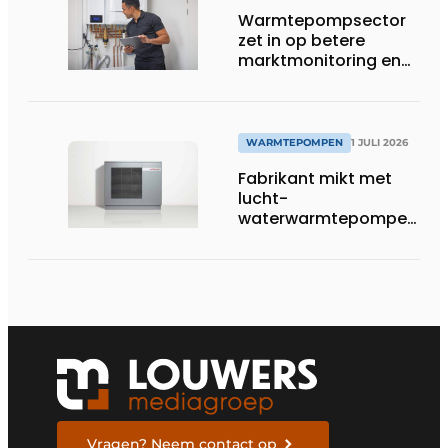
Warmtepompsector
zet in op betere
marktmonitoring en
opleiding
WARMTEPOMPEN
1 JULI 2026
Fabrikant mikt met
lucht-
waterwarmtepompen
op R290 tot 60 kW op
tertiaire markt
Vragen? Neem contact op