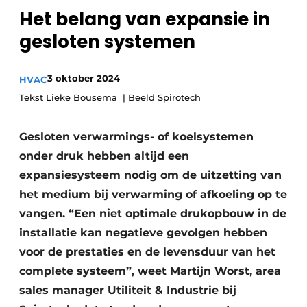
Het belang van expansie in
Sanitair
Vacature aanmelden
gesloten systemen
Vacatures
Video’s
3 oktober 2024
Binnenklimaat
HVAC
Tekst Lieke Bousema | Beeld Spirotech
Brandbeveiliging
Gesloten verwarmings- of koelsystemen
Ventilatie
onder druk hebben altijd een
Warmtepompen
expansiesysteem nodig om de uitzetting van
het medium bij verwarming of afkoeling op te
vangen. “Een niet optimale drukopbouw in de
installatie kan negatieve gevolgen hebben
voor de prestaties en de levensduur van het
complete systeem”, weet Martijn Worst, area
sales manager Utiliteit & Industrie bij